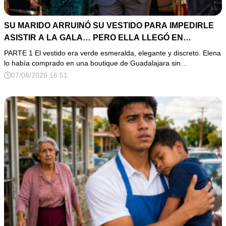
SU MARIDO ARRUINÓ SU VESTIDO PARA IMPEDIRLE
ASISTIR A LA GALA… PERO ELLA LLEGÓ EN
LIMUSINA COMO INVITADA DE HONOR DEL DUEÑO DE
PARTE 1 El vestido era verde esmeralda, elegante y discreto. Elena
LA EMPRESA
lo había comprado en una boutique de Guadalajara sin…
07/08/2026 16:51