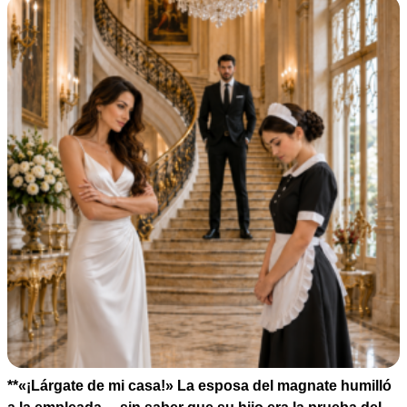
**«¡Lárgate de mi casa!» La esposa del magnate humilló