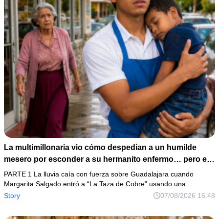
La multimillonaria vio cómo despedían a un humilde
mesero por esconder a su hermanito enfermo… pero el
verdadero escándalo estaba a punto de estallar.
PARTE 1 La lluvia caía con fuerza sobre Guadalajara cuando
Margarita Salgado entró a “La Taza de Cobre” usando una…
Story
07/08/2026 16:48