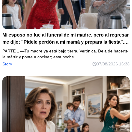
Mi esposo no fue al funeral de mi madre, pero al regresar
me dijo: “Pídele perdón a mi mamá y prepara la fiesta”.
No discutí; acomodé 24 sopas instantáneas, hice una
PARTE 1 —Tu madre ya está bajo tierra, Verónica. Deja de hacerte
maleta y abrí la fonda que había heredado. Cuando un
la mártir y ponte a cocinar; esta noche…
abogado revisó los papeles ocultos, descubrió que mi
Story
07/08/2026 16:38
firma aparecía en una deuda que podía explicar un
atropellamiento.