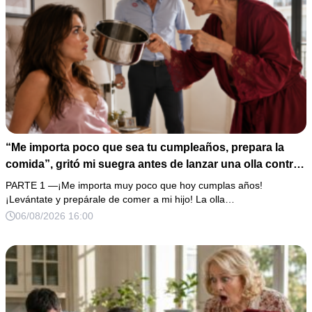
“Me importa poco que sea tu cumpleaños, prepara la
comida”, gritó mi suegra antes de lanzar una olla contra
mi cama. Mi esposo regresó horas después oliendo al
PARTE 1 —¡Me importa muy poco que hoy cumplas años!
perfume de su amante, seguro de que yo lo perdonaría.
¡Levántate y prepárale de comer a mi hijo! La olla…
Pero yo ya tenía 3 copias de los estados de cuenta y una
06/08/2026 16:00
carta que podía dejarlo sin el hogar que creía suyo.