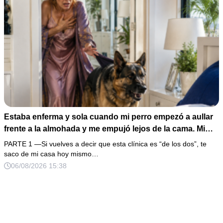
Estaba enferma y sola cuando mi perro empezó a aullar
frente a la almohada y me empujó lejos de la cama. Mi
esposo regresó un día antes y susurró: “Acuéstate,
PARTE 1 —Si vuelves a decir que esta clínica es “de los dos”, te
amor, yo te cuidaré”. Fingí obedecer, pero escondí una
saco de mi casa hoy mismo…
grabadora bajo la cobija… Esa noche escuché por qué
06/08/2026 15:38
querían declararme incapaz el viernes.