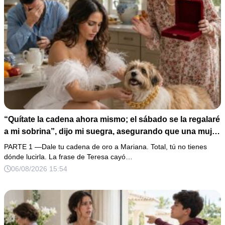
“Quítate la cadena ahora mismo; el sábado se la regalaré
a mi sobrina”, dijo mi suegra, asegurando que una mujer
con las manos marcadas por espinas no merecía 50
PARTE 1 —Dale tu cadena de oro a Mariana. Total, tú no tienes
gramos de oro. Mi esposo guardó silencio, así que
dónde lucirla. La frase de Teresa cayó…
obedecí con calma y le pedí que preparara la fiesta. Ella
06/08/2026 15:54
creyó haber ganado… hasta que proyecté el recibo
completo que había intentado ocultar.