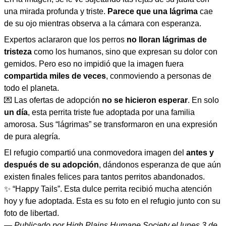
una mirada profunda y triste.
Parece que una lágrima
cae
de su ojo mientras observa a la cámara con esperanza.
Expertos aclararon que los perros
no lloran lágrimas de
tristeza
como los humanos, sino que expresan su dolor con
gemidos. Pero eso no impidió que la imagen fuera
compartida miles de veces
, conmoviendo a personas de
todo el planeta.
💌 Las ofertas de adopción
no se hicieron esperar
. En solo
un día
, esta perrita triste fue adoptada por una familia
amorosa. Sus “lágrimas” se transformaron en una expresión
de pura alegría.
El refugio compartió una conmovedora imagen del
antes y
después de su adopción
, dándonos esperanza de que aún
existen finales felices para tantos perritos abandonados.
✨ “Happy Tails”. Esta dulce perrita recibió mucha atención
hoy y fue adoptada. Esta es su foto en el refugio junto con su
foto de libertad.
—
Publicado por High Plains Humane Society el lunes 3 de