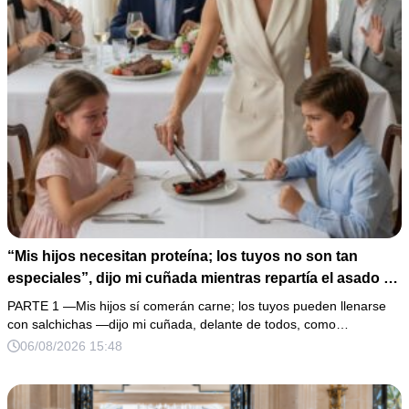
“Mis hijos necesitan proteína; los tuyos no son tan
especiales”, dijo mi cuñada mientras repartía el asado y
hacía llorar a mi hija. Mi esposo me pidió que no armara
PARTE 1 —Mis hijos sí comerán carne; los tuyos pueden llenarse
un escándalo, así que guardé silencio, terminé un pastel
con salchichas —dijo mi cuñada, delante de todos, como…
de boda de 8,000 pesos y coloqué sobre la mesa un
06/08/2026 15:48
documento que podía destruir sus planes familiares.