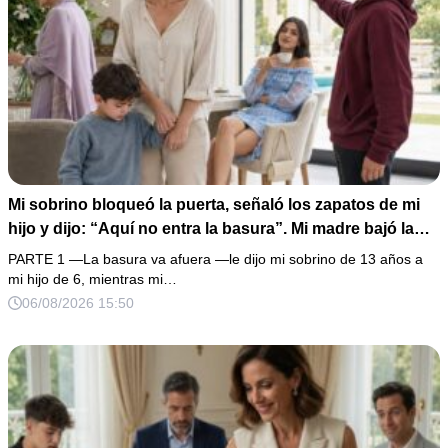
Mi sobrino bloqueó la puerta, señaló los zapatos de mi
hijo y dijo: “Aquí no entra la basura”. Mi madre bajó la
mirada y mi hermana siguió tomando café como si nada.
PARTE 1 —La basura va afuera —le dijo mi sobrino de 13 años a
Yo asentí, abracé a mi niño y me fui sin reclamar. Pero al
mi hijo de 6, mientras mi…
cancelar el depósito mensual descubrí que llevaba años
06/08/2026 15:50
pagando la escuela privada del mismo niño que acababa
de humillarlo.