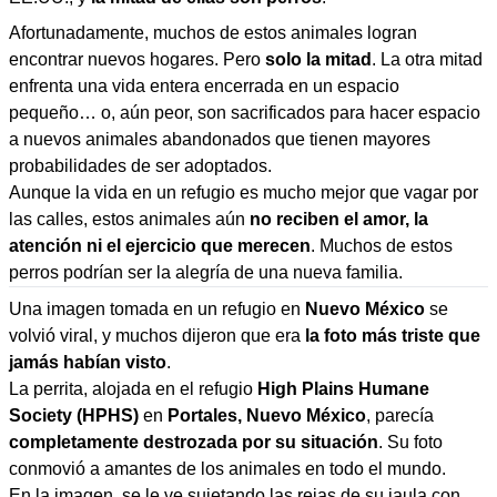
Afortunadamente, muchos de estos animales logran
encontrar nuevos hogares. Pero
solo la mitad
. La otra mitad
enfrenta una vida entera encerrada en un espacio
pequeño… o, aún peor, son sacrificados para hacer espacio
a nuevos animales abandonados que tienen mayores
probabilidades de ser adoptados.
Aunque la vida en un refugio es mucho mejor que vagar por
las calles, estos animales aún
no reciben el amor, la
atención ni el ejercicio que merecen
. Muchos de estos
perros podrían ser la alegría de una nueva familia.
Una imagen tomada en un refugio en
Nuevo México
se
volvió viral, y muchos dijeron que era
la foto más triste que
jamás habían visto
.
La perrita, alojada en el refugio
High Plains Humane
Society (HPHS)
en
Portales, Nuevo México
, parecía
completamente destrozada por su situación
. Su foto
conmovió a amantes de los animales en todo el mundo.
En la imagen, se le ve sujetando las rejas de su jaula con