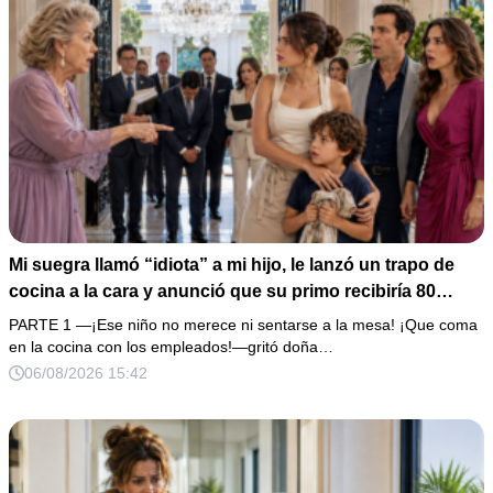
Mi suegra llamó “idiota” a mi hijo, le lanzó un trapo de
cocina a la cara y anunció que su primo recibiría 80
millones y el 50% de las acciones: “Aprende cuál es tu
PARTE 1 —¡Ese niño no merece ni sentarse a la mesa! ¡Que coma
lugar”. Permanecí en silencio hasta que terminaron de
en la cocina con los empleados!—gritó doña…
firmar; entonces mostré una grabación y alguien llamó a
06/08/2026 15:42
la puerta con varias órdenes judiciales…