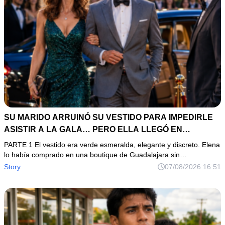
SU MARIDO ARRUINÓ SU VESTIDO PARA IMPEDIRLE
ASISTIR A LA GALA… PERO ELLA LLEGÓ EN
LIMUSINA COMO INVITADA DE HONOR DEL DUEÑO DE
PARTE 1 El vestido era verde esmeralda, elegante y discreto. Elena
LA EMPRESA
lo había comprado en una boutique de Guadalajara sin…
Story
07/08/2026 16:51