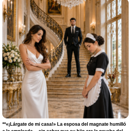
**«¡Lárgate de mi casa!» La esposa del magnate humilló