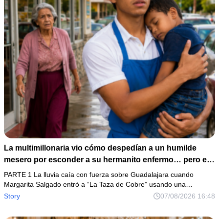
La multimillonaria vio cómo despedían a un humilde
mesero por esconder a su hermanito enfermo… pero el
verdadero escándalo estaba a punto de estallar.
PARTE 1 La lluvia caía con fuerza sobre Guadalajara cuando
Margarita Salgado entró a “La Taza de Cobre” usando una…
Story
07/08/2026 16:48