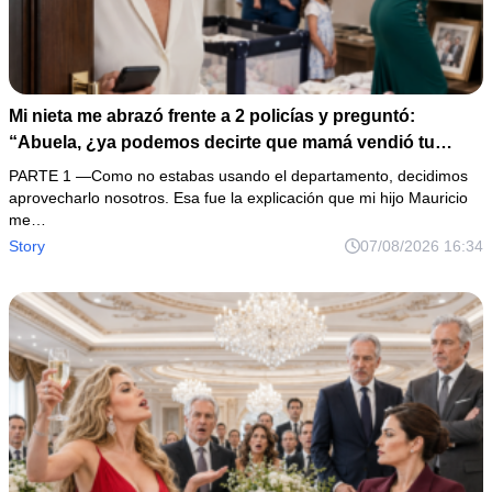
Mi nieta me abrazó frente a 2 policías y preguntó:
“Abuela, ¿ya podemos decirte que mamá vendió tu
casa?”. Mi hijo bajó la cabeza, mientras su esposa
PARTE 1 —Como no estabas usando el departamento, decidimos
escondía documentos dentro del bolso.
aprovecharlo nosotros. Esa fue la explicación que mi hijo Mauricio
me…
Story
07/08/2026 16:34