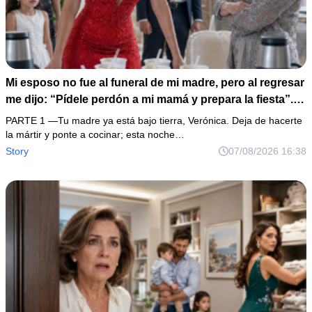
Mi esposo no fue al funeral de mi madre, pero al regresar
me dijo: “Pídele perdón a mi mamá y prepara la fiesta”.
No discutí; acomodé 24 sopas instantáneas, hice una
PARTE 1 —Tu madre ya está bajo tierra, Verónica. Deja de hacerte
maleta y abrí la fonda que había heredado. Cuando un
la mártir y ponte a cocinar; esta noche…
abogado revisó los papeles ocultos, descubrió que mi
Story
07/08/2026 16:38
firma aparecía en una deuda que podía explicar un
atropellamiento.