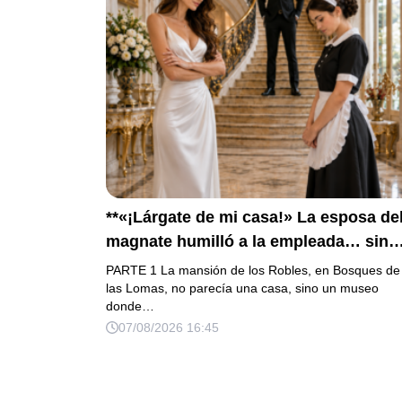
**«¡Lárgate de mi casa!» La esposa de
magnate humilló a la empleada… sin
saber que su hijo era la prueba del
PARTE 1 La mansión de los Robles, en Bosques de
secreto que todos habían enterrado*
las Lomas, no parecía una casa, sino un museo
donde…
07/08/2026 16:45