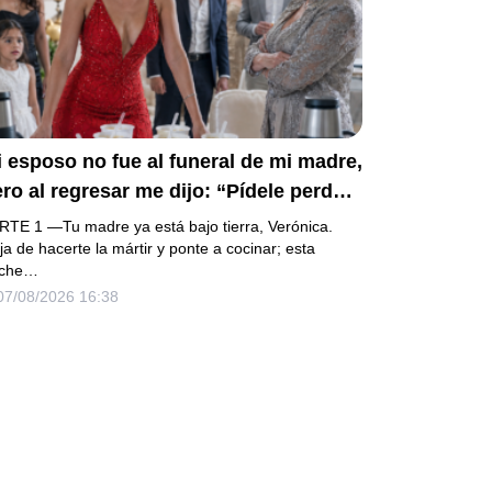
 esposo no fue al funeral de mi madre,
ro al regresar me dijo: “Pídele perdón
mi mamá y prepara la fiesta”. No
RTE 1 —Tu madre ya está bajo tierra, Verónica.
iscutí; acomodé 24 sopas
ja de hacerte la mártir y ponte a cocinar; esta
che…
stantáneas, hice una maleta y abrí la
07/08/2026 16:38
onda que había heredado. Cuando un
ogado revisó los papeles ocultos,
scubrió que mi firma aparecía en una
uda que podía explicar un
ropellamiento.