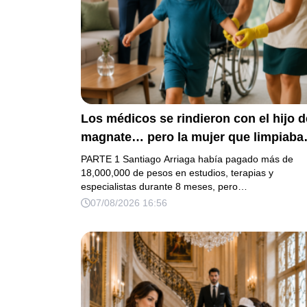
Los médicos se rindieron con el hijo d
magnate… pero la mujer que limpiaba
su casa descubrió la verdad que nadie
PARTE 1 Santiago Arriaga había pagado más de
quiso escuchar.
18,000,000 de pesos en estudios, terapias y
especialistas durante 8 meses, pero…
07/08/2026 16:56