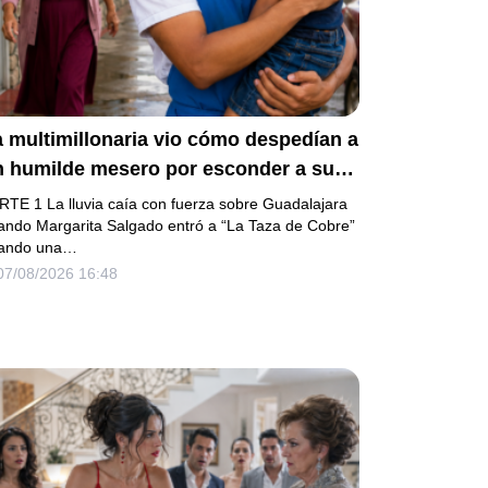
 multimillonaria vio cómo despedían a
n humilde mesero por esconder a su
ermanito enfermo… pero el verdadero
RTE 1 La lluvia caía con fuerza sobre Guadalajara
cándalo estaba a punto de estallar.
ando Margarita Salgado entró a “La Taza de Cobre”
ando una…
07/08/2026 16:48