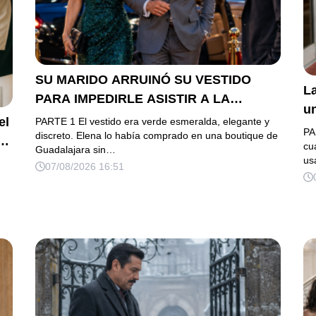
SU MARIDO ARRUINÓ SU VESTIDO
La
PARA IMPEDIRLE ASISTIR A LA
u
GALA… PERO ELLA LLEGÓ EN
el
PARTE 1 El vestido era verde esmeralda, elegante y
h
PA
LIMUSINA COMO INVITADA DE HONOR
discreto. Elena lo había comprado en una boutique de
es
cu
Guadalajara sin…
DEL DUEÑO DE LA EMPRESA
us
07/08/2026 16:51