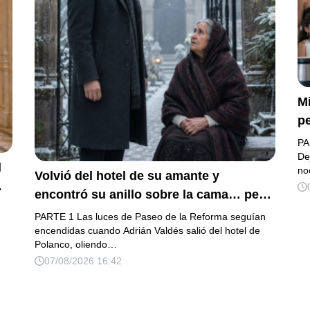
Mi
pe
a 
PA
d
De
l
no
Volvió del hotel de su amante y
in
encontró su anillo sobre la cama… pero
f
la carta de su esposa embarazada ya
ab
PARTE 1 Las luces de Paseo de la Reforma seguían
había puesto en marcha su ruina
encendidas cuando Adrián Valdés salió del hotel de
de
Polanco, oliendo…
de
07/08/2026 16:42
at