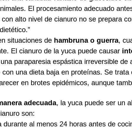
 animales. El procesamiento adecuado ant
 con alto nivel de cianuro no se prepara c
dietético.”
n situaciones de
hambruna o guerra
, cu
nte. El cianuro de la yuca puede causar
in
 una paraparesia espástica irreversible de 
con una dieta baja en proteínas. Se trata
arecer en brotes epidémicos, aunque tamb
 manera adecuada
, la yuca puede ser un a
cianuro son:
a durante al menos 24 horas antes de cocin