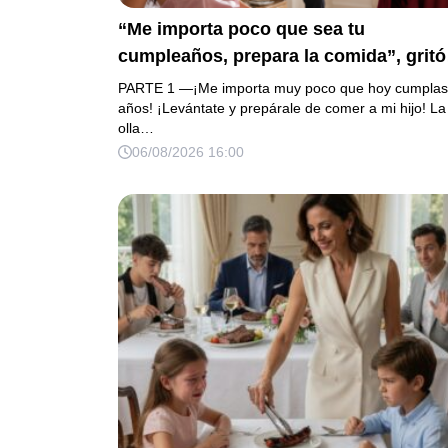
“Me importa poco que sea tu
cumpleaños, prepara la comida”, gritó
mi suegra antes de lanzar una olla
PARTE 1 —¡Me importa muy poco que hoy cumplas
contra mi cama. Mi esposo regresó
años! ¡Levántate y prepárale de comer a mi hijo! La
olla…
horas después oliendo al perfume de 
06/08/2026 16:00
amante, seguro de que yo lo perdonarí
Pero yo ya tenía 3 copias de los estad
de cuenta y una carta que podía dejarl
sin el hogar que creía suyo.