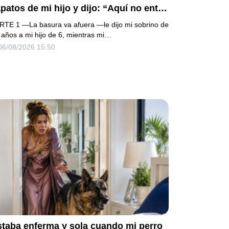
patos de mi hijo y dijo: “Aquí no entra
 basura”. Mi madre bajó la mirada y mi
RTE 1 —La basura va afuera —le dijo mi sobrino de
ermana siguió tomando café como si
 años a mi hijo de 6, mientras mi…
06/08/2026 15:50
da. Yo asentí, abracé a mi niño y me
i sin reclamar. Pero al cancelar el
epósito mensual descubrí que llevaba
os pagando la escuela privada del
ismo niño que acababa de humillarlo.
staba enferma y sola cuando mi perro