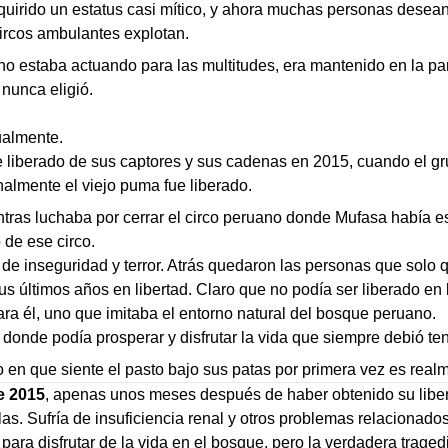
uirido un estatus casi mítico, y ahora muchas personas desean 
ircos ambulantes explotan.
 estaba actuando para las multitudes, era mantenido en la par
 nunca eligió.
ualmente.
 liberado de sus captores y sus cadenas en 2015, cuando el g
almente el viejo puma fue liberado.
ntras luchaba por cerrar el circo peruano donde Mufasa había 
 de ese circo.
de inseguridad y terror. Atrás quedaron las personas que solo q
us últimos años en libertad. Claro que no podía ser liberado en
para él, uno que imitaba el entorno natural del bosque peruano.
donde podía prosperar y disfrutar la vida que siempre debió ten
o en que siente el pasto bajo sus patas por primera vez es rea
e 2015
, apenas unos meses después de haber obtenido su liberta
s. Sufría de insuficiencia renal y otros problemas relacionado
ara disfrutar de la vida en el bosque, pero la verdadera tragedi