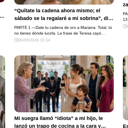
za
“Quítate la cadena ahora mismo; el
la
PA
sábado se la regalaré a mi sobrina”, dijo
h
13
mi suegra, asegurando que una mujer
na
PARTE 1 —Dale tu cadena de oro a Mariana. Total, tú
con las manos marcadas por espinas no
no tienes dónde lucirla. La frase de Teresa cayó…
fu
su
06/08/2026 15:54
merecía 50 gramos de oro. Mi esposo
d
a.
guardó silencio, así que obedecí con
añ
os
calma y le pedí que preparara la fiesta.
m
o
Ella creyó haber ganado… hasta que
proyecté el recibo completo que había
intentado ocultar.
Mi suegra llamó “idiota” a mi hijo, le
lanzó un trapo de cocina a la cara y
E