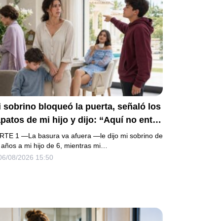
 sobrino bloqueó la puerta, señaló los
patos de mi hijo y dijo: “Aquí no entra
 basura”. Mi madre bajó la mirada y mi
RTE 1 —La basura va afuera —le dijo mi sobrino de
ermana siguió tomando café como si
 años a mi hijo de 6, mientras mi…
06/08/2026 15:50
da. Yo asentí, abracé a mi niño y me
i sin reclamar. Pero al cancelar el
epósito mensual descubrí que llevaba
os pagando la escuela privada del
ismo niño que acababa de humillarlo.