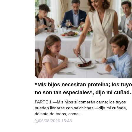
sin el hogar que creía suyo.
“Mis hijos necesitan proteína; los tuy
no son tan especiales”, dijo mi cuñad
mientras repartía el asado y hacía llor
PARTE 1 —Mis hijos sí comerán carne; los tuyos
a mi hija. Mi esposo me pidió que no
pueden llenarse con salchichas —dijo mi cuñada,
delante de todos, como…
armara un escándalo, así que guardé
06/08/2026 15:48
silencio, terminé un pastel de boda de