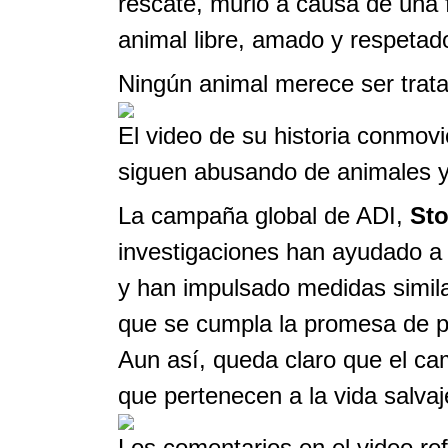
rescate, murió a causa de una 
animal libre, amado y respetad
Ningún animal merece ser trat
El video de su historia conmov
siguen abusando de animales y 
La campaña global de ADI,
Sto
investigaciones han ayudado a m
y han impulsado medidas simil
que se cumpla la promesa de pr
Aun así, queda claro que el cam
que pertenecen a la vida salvaje
Los comentarios en el video refl