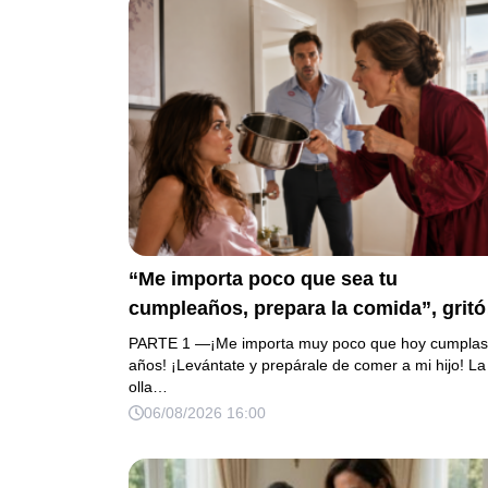
“Me importa poco que sea tu
cumpleaños, prepara la comida”, gritó
mi suegra antes de lanzar una olla
PARTE 1 —¡Me importa muy poco que hoy cumplas
contra mi cama. Mi esposo regresó
años! ¡Levántate y prepárale de comer a mi hijo! La
olla…
horas después oliendo al perfume de 
06/08/2026 16:00
amante, seguro de que yo lo perdonarí
Pero yo ya tenía 3 copias de los estad
de cuenta y una carta que podía dejarl