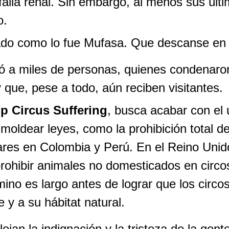
falla renal. Sin embargo, al menos sus últi
o.
ado como lo fue Mufasa. Que descanse en
ió a miles de personas, quienes condenaron
que, pese a todo, aún reciben visitantes.
p Circus Suffering
, busca acabar con el 
oldear leyes, como la prohibición total de
ares en Colombia y Perú. En el Reino Unid
ohibir animales no domesticados en circos
ino es largo antes de lograr que los circo
 y a su hábitat natural.
ejan la indignación y la tristeza de la gente