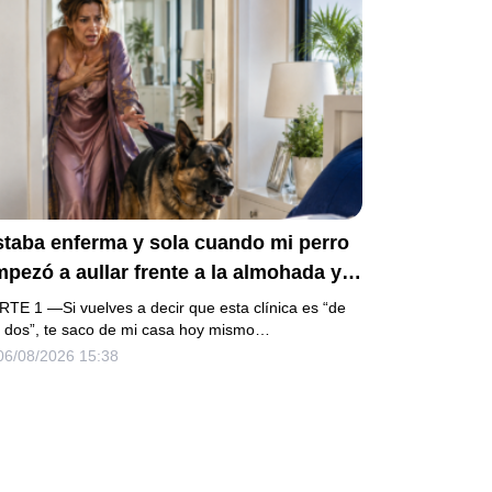
staba enferma y sola cuando mi perro
pezó a aullar frente a la almohada y
e empujó lejos de la cama. Mi esposo
RTE 1 —Si vuelves a decir que esta clínica es “de
gresó un día antes y susurró:
s dos”, te saco de mi casa hoy mismo…
06/08/2026 15:38
cuéstate, amor, yo te cuidaré”. Fingí
bedecer, pero escondí una grabadora
ajo la cobija… Esa noche escuché por
é querían declararme incapaz el
ernes.