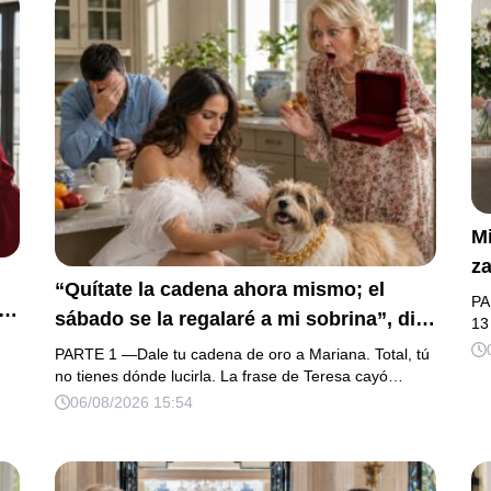
Mi
za
“Quítate la cadena ahora mismo; el
la
PA
sábado se la regalaré a mi sobrina”, dijo
h
13
mi suegra, asegurando que una mujer
na
PARTE 1 —Dale tu cadena de oro a Mariana. Total, tú
con las manos marcadas por espinas no
no tienes dónde lucirla. La frase de Teresa cayó…
fu
su
06/08/2026 15:54
merecía 50 gramos de oro. Mi esposo
d
a.
guardó silencio, así que obedecí con
añ
os
calma y le pedí que preparara la fiesta.
m
o