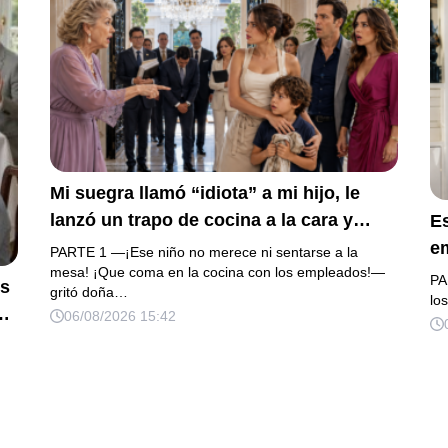
Ella creyó haber ganado… hasta que
proyecté el recibo completo que había
intentado ocultar.
Mi suegra llamó “idiota” a mi hijo, le
lanzó un trapo de cocina a la cara y
E
anunció que su primo recibiría 80
em
PARTE 1 —¡Ese niño no merece ni sentarse a la
millones y el 50% de las acciones:
mesa! ¡Que coma en la cocina con los empleados!—
m
PA
os
gritó doña…
“Aprende cuál es tu lugar”. Permanecí
re
lo
a
06/08/2026 15:42
en silencio hasta que terminaron de
“A
ar
firmar; entonces mostré una grabación
o
y alguien llamó a la puerta con varias
b
órdenes judiciales…
qu
vi