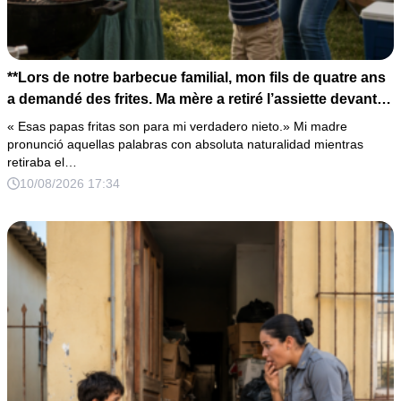
**Lors de notre barbecue familial, mon fils de quatre ans
a demandé des frites. Ma mère a retiré l’assiette devant
lui en déclarant : « Celles-ci sont pour mon véritable
« Esas papas fritas son para mi verdadero nieto.» Mi madre
petit-fils. » Tout le monde a éclaté de rire. Sans dire un
pronunció aquellas palabras con absoluta naturalidad mientras
retiraba el…
mot, je lui ai pris la main et nous sommes partis dîner
10/08/2026 17:34
ailleurs. Avant minuit, mon téléphone n’arrêtait plus de
sonner. À chaque appel de ma mère, je répondais
toujours par le même mot : « Souviens-toi… »**