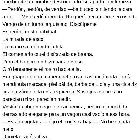
hombro de un hombre desconocido, se apartó con torpeza.
—Perdón, perdón, de verdad —balbuceó, sintiendo la cara
arder—. Me quedé dormida. No quería recargarme en usted.
Vengo de un turno larguísimo. Discúlpeme.
Esperó el gesto habitual.
La mirada de asco.
La mano sacudiendo la tela.
El comentario cruel disfrazado de broma.
Pero el hombre no hizo nada de eso.
Giró lentamente el rostro hacia ella.
Era guapo de una manera peligrosa, casi incómoda. Tenía
mandíbula marcada, piel pálida, barba de 1 día y una cicatriz
fina cruzándole la ceja izquierda. Sus ojos oscuros no
parecían mirar: parecían medir.
Vestía un abrigo negro de cachemira, hecho a la medida,
demasiado elegante para un vagón casi vacío a esa hora.
—Estaba agotada —dijo él, con voz baja—. No hizo nada
malo.
Daniela tragó saliva.