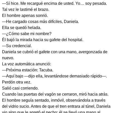
—Sí hice. Me recargué encima de usted. Yo… soy pesada.
Tal vez le lastimé el brazo.
El hombre apenas sonrió.
—He cargado cosas más difíciles, Daniela.
Ella se quedó helada.
—¿Cómo sabe mi nombre?
Él bajó la mirada hacia su gafete del hospital.
—Su credencial.
Daniela se cubrió el gafete con una mano, avergonzada de
nuevo.
La voz automática anunció:
—Próxima estación: Tacuba.
—Aquí bajo —dijo ella, levantándose demasiado rápido—.
Perdón otra vez.
Salió casi corriendo.
Cuando las puertas del vagón se cerraron, miró hacia atrás.
El hombre seguía sentado, inmóvil, observándola a través
del vidrio sucio. Antes de que el tren entrara al túnel, Daniela
vio algo que le apretó el pecho: él se llevó una mano al