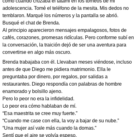
como cuando cruzaba el tatami en los torneos de mi
adolescencia. Tomé el teléfono de la mesita. Mis dedos no
temblaron. Marqué los números y la pantalla se abrió.
Busqué el chat de Brenda.
Al principio aparecieron mensajes empalagosos, fotos de
cafés, corazones, promesas ridículas. Pero conforme subí en
la conversación, la traición dejó de ser una aventura para
convertirse en algo más oscuro.
Brenda trabajaba con él. Llevaban meses viéndose, incluso
antes de que Diego me pidiera matrimonio. Ella le
preguntaba por dinero, por regalos, por salidas a
restaurantes. Diego respondía con palabras de hombre
enamorado y bolsillo ajeno.
Pero lo peor no era la infidelidad.
Lo peor era cómo hablaban de mí.
“Esa maestrita se cree muy fuerte.”
“Cuando me case con ella, la voy a bajar de su nube.”
“Una mujer así vale más cuando la domas.”
Sentí que el aire se volvía espeso.