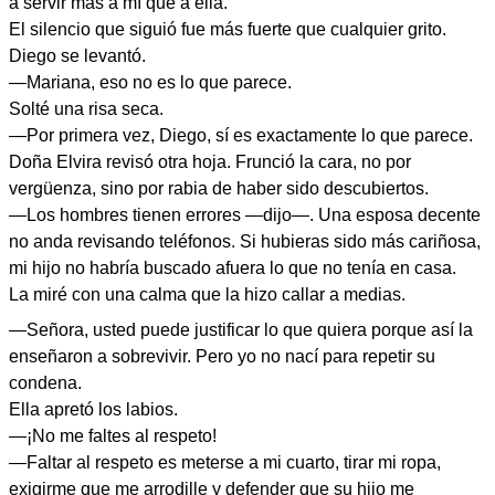
a servir más a mí que a ella.”
El silencio que siguió fue más fuerte que cualquier grito.
Diego se levantó.
—Mariana, eso no es lo que parece.
Solté una risa seca.
—Por primera vez, Diego, sí es exactamente lo que parece.
Doña Elvira revisó otra hoja. Frunció la cara, no por
vergüenza, sino por rabia de haber sido descubiertos.
—Los hombres tienen errores —dijo—. Una esposa decente
no anda revisando teléfonos. Si hubieras sido más cariñosa,
mi hijo no habría buscado afuera lo que no tenía en casa.
La miré con una calma que la hizo callar a medias.
—Señora, usted puede justificar lo que quiera porque así la
enseñaron a sobrevivir. Pero yo no nací para repetir su
condena.
Ella apretó los labios.
—¡No me faltes al respeto!
—Faltar al respeto es meterse a mi cuarto, tirar mi ropa,
exigirme que me arrodille y defender que su hijo me