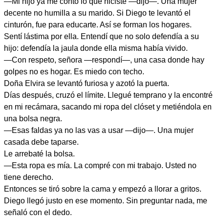
—Mi hijo ya me contó lo que hiciste —dijo—. Una mujer
decente no humilla a su marido. Si Diego te levantó el
cinturón, fue para educarte. Así se forman los hogares.
Sentí lástima por ella. Entendí que no solo defendía a su
hijo: defendía la jaula donde ella misma había vivido.
—Con respeto, señora —respondí—, una casa donde hay
golpes no es hogar. Es miedo con techo.
Doña Elvira se levantó furiosa y azotó la puerta.
Días después, cruzó el límite. Llegué temprano y la encontré
en mi recámara, sacando mi ropa del clóset y metiéndola en
una bolsa negra.
—Esas faldas ya no las vas a usar —dijo—. Una mujer
casada debe taparse.
Le arrebaté la bolsa.
—Esta ropa es mía. La compré con mi trabajo. Usted no
tiene derecho.
Entonces se tiró sobre la cama y empezó a llorar a gritos.
Diego llegó justo en ese momento. Sin preguntar nada, me
señaló con el dedo.