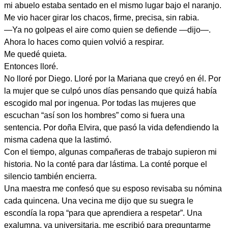
mi abuelo estaba sentado en el mismo lugar bajo el naranjo.
Me vio hacer girar los chacos, firme, precisa, sin rabia.
—Ya no golpeas el aire como quien se defiende —dijo—.
Ahora lo haces como quien volvió a respirar.
Me quedé quieta.
Entonces lloré.
No lloré por Diego. Lloré por la Mariana que creyó en él. Por
la mujer que se culpó unos días pensando que quizá había
escogido mal por ingenua. Por todas las mujeres que
escuchan “así son los hombres” como si fuera una
sentencia. Por doña Elvira, que pasó la vida defendiendo la
misma cadena que la lastimó.
Con el tiempo, algunas compañeras de trabajo supieron mi
historia. No la conté para dar lástima. La conté porque el
silencio también encierra.
Una maestra me confesó que su esposo revisaba su nómina
cada quincena. Una vecina me dijo que su suegra le
escondía la ropa “para que aprendiera a respetar”. Una
exalumna, ya universitaria, me escribió para preguntarme