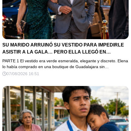
SU MARIDO ARRUINÓ SU VESTIDO PARA IMPEDIRLE
ASISTIR A LA GALA… PERO ELLA LLEGÓ EN
LIMUSINA COMO INVITADA DE HONOR DEL DUEÑO DE
PARTE 1 El vestido era verde esmeralda, elegante y discreto. Elena
LA EMPRESA
lo había comprado en una boutique de Guadalajara sin…
07/08/2026 16:51