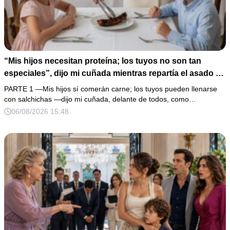
“Mis hijos necesitan proteína; los tuyos no son tan
especiales”, dijo mi cuñada mientras repartía el asado y
hacía llorar a mi hija. Mi esposo me pidió que no armara
PARTE 1 —Mis hijos sí comerán carne; los tuyos pueden llenarse
un escándalo, así que guardé silencio, terminé un pastel
con salchichas —dijo mi cuñada, delante de todos, como…
de boda de 8,000 pesos y coloqué sobre la mesa un
06/08/2026 15:48
documento que podía destruir sus planes familiares.