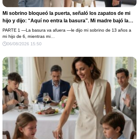
Mi sobrino bloqueó la puerta, señaló los zapatos de mi
hijo y dijo: “Aquí no entra la basura”. Mi madre bajó la
mirada y mi hermana siguió tomando café como si nada.
PARTE 1 —La basura va afuera —le dijo mi sobrino de 13 años a
Yo asentí, abracé a mi niño y me fui sin reclamar. Pero al
mi hijo de 6, mientras mi…
cancelar el depósito mensual descubrí que llevaba años
06/08/2026 15:50
pagando la escuela privada del mismo niño que acababa
de humillarlo.