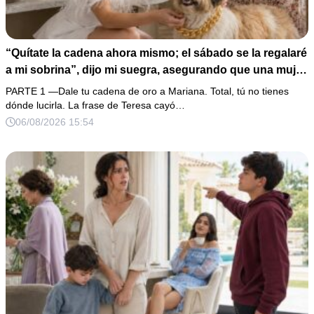
“Quítate la cadena ahora mismo; el sábado se la regalaré
a mi sobrina”, dijo mi suegra, asegurando que una mujer
con las manos marcadas por espinas no merecía 50
PARTE 1 —Dale tu cadena de oro a Mariana. Total, tú no tienes
gramos de oro. Mi esposo guardó silencio, así que
dónde lucirla. La frase de Teresa cayó…
obedecí con calma y le pedí que preparara la fiesta. Ella
06/08/2026 15:54
creyó haber ganado… hasta que proyecté el recibo
completo que había intentado ocultar.