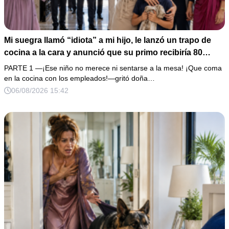
Mi suegra llamó “idiota” a mi hijo, le lanzó un trapo de
cocina a la cara y anunció que su primo recibiría 80
millones y el 50% de las acciones: “Aprende cuál es tu
PARTE 1 —¡Ese niño no merece ni sentarse a la mesa! ¡Que coma
lugar”. Permanecí en silencio hasta que terminaron de
en la cocina con los empleados!—gritó doña…
firmar; entonces mostré una grabación y alguien llamó a
06/08/2026 15:42
la puerta con varias órdenes judiciales…