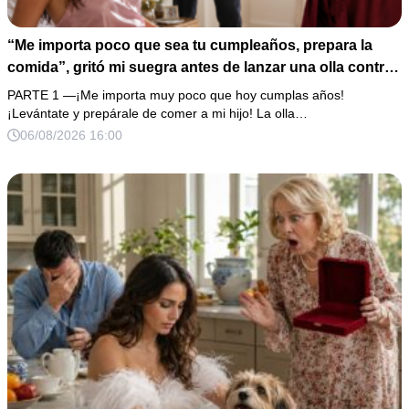
“Me importa poco que sea tu cumpleaños, prepara la
comida”, gritó mi suegra antes de lanzar una olla contra
mi cama. Mi esposo regresó horas después oliendo al
PARTE 1 —¡Me importa muy poco que hoy cumplas años!
perfume de su amante, seguro de que yo lo perdonaría.
¡Levántate y prepárale de comer a mi hijo! La olla…
Pero yo ya tenía 3 copias de los estados de cuenta y una
06/08/2026 16:00
carta que podía dejarlo sin el hogar que creía suyo.