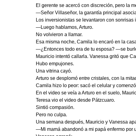
El gerente se acercó con discreción, pero la 
—Señor Villaseñor, la garantía principal asocia
Los inversionistas se levantaron con sonrisas
—Luego hablamos, Arturo.
No volvieron a llamar.
Esa misma noche, Camila lo encaró en la casa
—¿Entonces todo era de tu esposa? —se burló—
Mauricio intentó callarla. Vanessa gritó que Ca
Hubo empujones.
Una vitrina cayó.
Arturo se desplomó entre cristales, con la mita
Camila hizo lo peor: sacó el celular y comenz
En el video se veía a Arturo en el suelo, Mauri
Teresa vio el video desde Pátzcuaro.
Sintió compasión.
Pero no culpa.
Una semana después, Mauricio y Vanessa apare
—Mi mamá abandonó a mi papá enfermo por un m