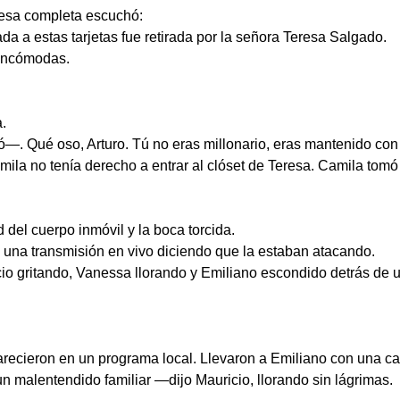
mesa completa escuchó:
da a estas tarjetas fue retirada por la señora Teresa Salgado.
 incómodas.
.
. Qué oso, Arturo. Tú no eras millonario, eras mantenido con 
mila no tenía derecho a entrar al clóset de Teresa. Camila tomó
d del cuerpo inmóvil y la boca torcida.
ó una transmisión en vivo diciendo que la estaban atacando.
cio gritando, Vanessa llorando y Emiliano escondido detrás de un
cieron en un programa local. Llevaron a Emiliano con una cam
alentendido familiar —dijo Mauricio, llorando sin lágrimas.