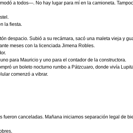
odó a todos—. No hay lugar para mí en la camioneta. Tampoco 
tel.
 la fiesta.
rtón despacio. Subió a su recámara, sacó una maleta vieja y g
rante meses con la licenciada Jimena Robles.
or.
 uno para Mauricio y uno para el contador de la constructora.
compró un boleto nocturno rumbo a Pátzcuaro, donde vivía Lupita
lular comenzó a vibrar.
es fueron canceladas. Mañana iniciamos separación legal de bie
obres.