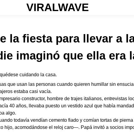
VIRALWAVE
e la fiesta para llevar a 
e imaginó que ella era 
 quédese cuidando la casa.
sas que usan las personas cuando quieren humillar sin ensuciars
jeros estaba casi vacía.
empresario constructor, hombre de trajes italianos, entrevistas l
acía 40 años, llevaba puesto un vestido azul que había mandado
ba algo.
ando todavía vendían cemento fiado y comían tortas de pierna
hijo, acomodándose el reloj caro—. Papá invitó a socios impor