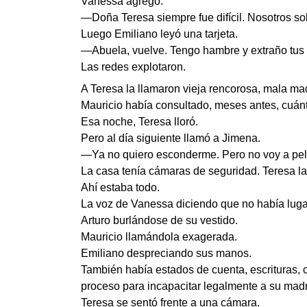
Vanessa agregó:
—Doña Teresa siempre fue difícil. Nosotros s
Luego Emiliano leyó una tarjeta.
—Abuela, vuelve. Tengo hambre y extraño tus f
Las redes explotaron.
A Teresa la llamaron vieja rencorosa, mala mad
Mauricio había consultado, meses antes, cuánt
Esa noche, Teresa lloró.
Pero al día siguiente llamó a Jimena.
—Ya no quiero esconderme. Pero no voy a pele
La casa tenía cámaras de seguridad. Teresa las
Ahí estaba todo.
La voz de Vanessa diciendo que no había luga
Arturo burlándose de su vestido.
Mauricio llamándola exagerada.
Emiliano despreciando sus manos.
También había estados de cuenta, escrituras, c
proceso para incapacitar legalmente a su mad
Teresa se sentó frente a una cámara.