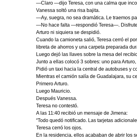
—Claro —dijo Teresa, con una calma que incom
Vanessa soltó una risa bajita.
—Ay, suegra, no sea dramática. Le traemos pas
—No hace falta —respondió Teresa—. Disfruten
Arturo ni siquiera se despidió.
Cuando la camioneta salió, Teresa cerró el po
libreta de ahorros y una carpeta preparada du
Luego dejó las llaves sobre la mesa del recibid
Junto a ellas colocó 3 sobres: uno para Arturo,
Pidió un taxi hacia la central de autobuses y 
Mientras el camión salía de Guadalajara, su ce
Primero Arturo.
Luego Mauricio.
Después Vanessa.
Teresa no contestó.
A las 11:40 recibió un mensaje de Jimena:
“Todo quedó notificado. Las tarjetas adicional
Teresa cerró los ojos.
En la residencia, ellos acababan de abrir los s