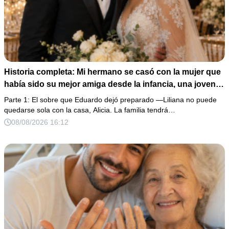
Historia completa: Mi hermano se casó con la mujer que
había sido su mejor amiga desde la infancia, una joven
ciega a la que protegió durante toda su vida. Tras su
Parte 1: El sobre que Eduardo dejó preparado —Liliana no puede
fallecimiento, ella me entregó un sobre y me confesó la
quedarse sola con la casa, Alicia. La familia tendrá…
verdadera razón por la que él la eligió a ella por encima
08/08/2026 16:12
de toda nuestra familia.