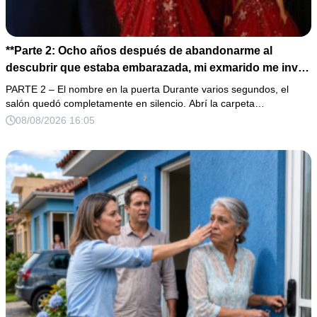
**Parte 2: Ocho años después de abandonarme al
descubrir que estaba embarazada, mi exmarido me invitó
a la cena de Navidad convencido de que podría burlarse
PARTE 2 – El nombre en la puerta Durante varios segundos, el
de la mujer a la que creía una fracasada y sin hijos. Lo
salón quedó completamente en silencio. Abrí la carpeta…
que jamás imaginó fue que esa noche sería él quien
08/08/2026 16:05
terminaría enfrentándose a la verdad.**