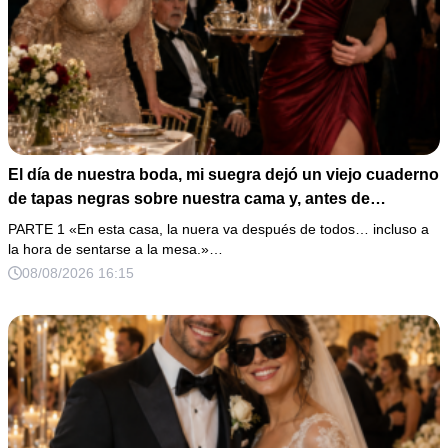
El día de nuestra boda, mi suegra dejó un viejo cuaderno
de tapas negras sobre nuestra cama y, antes de
marcharse, dijo: «En esta familia todos deben cumplir
PARTE 1 «En esta casa, la nuera va después de todos… incluso a
una misma regla…».
la hora de sentarse a la mesa.»…
08/08/2026 16:15