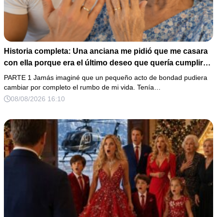
Historia completa: Una anciana me pidió que me casara
con ella porque era el último deseo que quería cumplir
antes de morir. Después de su fallecimiento, su abogado
PARTE 1 Jamás imaginé que un pequeño acto de bondad pudiera
puso en mis manos una vieja bolsa de hospital que
cambiar por completo el rumbo de mi vida. Tenía…
había conservado durante años y me dijo: «Ella te eligió
08/08/2026 16:10
por una razón que todavía no conoces».