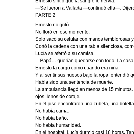
Ernesto sintió que la sangre le hervía.
—Se fueron a Vallarta —continuó ella—. Dijer
PARTE 2
Ernesto no gritó.
No lloró en ese momento.
Solo sacó su celular con manos temblorosas y 
Cortó la cadena con una rabia silenciosa, como
Lucía se aferró a su camisa.
—Papá… querían quedarse con todo. La casa,
Ernesto la cargó como cuando era niña.
Y al sentir sus huesos bajo la ropa, entendió q
Había sido una sentencia de muerte.
La ambulancia llegó en menos de 15 minutos. Lo
ojos llenos de coraje.
En el piso encontraron una cubeta, una botella
No había cama.
No había baño.
No había humanidad.
En el hospital, Lucía durmió casi 18 horas. Ten