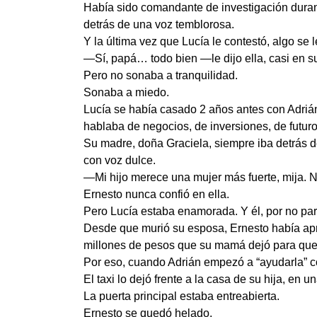
Había sido comandante de investigación duran
detrás de una voz temblorosa.
Y la última vez que Lucía le contestó, algo se 
—Sí, papá… todo bien —le dijo ella, casi en s
Pero no sonaba a tranquilidad.
Sonaba a miedo.
Lucía se había casado 2 años antes con Adriá
hablaba de negocios, de inversiones, de futuro
Su madre, doña Graciela, siempre iba detrás d
con voz dulce.
—Mi hijo merece una mujer más fuerte, mija. No
Ernesto nunca confió en ella.
Pero Lucía estaba enamorada. Y él, por no par
Desde que murió su esposa, Ernesto había apre
millones de pesos que su mamá dejó para que 
Por eso, cuando Adrián empezó a “ayudarla” co
El taxi lo dejó frente a la casa de su hija, en 
La puerta principal estaba entreabierta.
Ernesto se quedó helado.