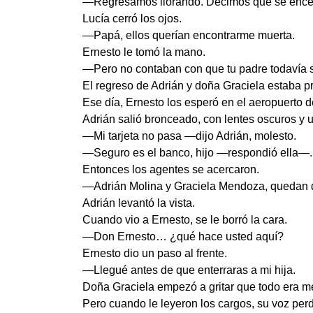
—Regresamos llorando. Decimos que se encerró
Lucía cerró los ojos.
—Papá, ellos querían encontrarme muerta.
Ernesto le tomó la mano.
—Pero no contaban con que tu padre todavía sa
El regreso de Adrián y doña Graciela estaba p
Ese día, Ernesto los esperó en el aeropuerto d
Adrián salió bronceado, con lentes oscuros y 
—Mi tarjeta no pasa —dijo Adrián, molesto.
—Seguro es el banco, hijo —respondió ella—. 
Entonces los agentes se acercaron.
—Adrián Molina y Graciela Mendoza, quedan 
Adrián levantó la vista.
Cuando vio a Ernesto, se le borró la cara.
—Don Ernesto… ¿qué hace usted aquí?
Ernesto dio un paso al frente.
—Llegué antes de que enterraras a mi hija.
Doña Graciela empezó a gritar que todo era me
Pero cuando le leyeron los cargos, su voz perd