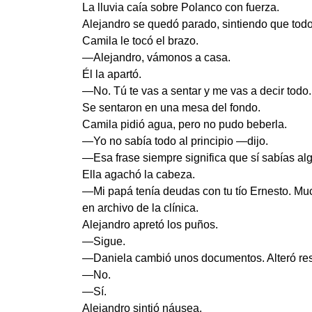
La lluvia caía sobre Polanco con fuerza.
Alejandro se quedó parado, sintiendo que todo
Camila le tocó el brazo.
—Alejandro, vámonos a casa.
Él la apartó.
—No. Tú te vas a sentar y me vas a decir todo.
Se sentaron en una mesa del fondo.
Camila pidió agua, pero no pudo beberla.
—Yo no sabía todo al principio —dijo.
—Esa frase siempre significa que sí sabías alg
Ella agachó la cabeza.
—Mi papá tenía deudas con tu tío Ernesto. Mu
en archivo de la clínica.
Alejandro apretó los puños.
—Sigue.
—Daniela cambió unos documentos. Alteró resul
—No.
—Sí.
Alejandro sintió náusea.