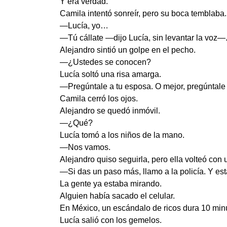
Y era verdad.
Camila intentó sonreír, pero su boca temblaba.
—Lucía, yo…
—Tú cállate —dijo Lucía, sin levantar la voz
Alejandro sintió un golpe en el pecho.
—¿Ustedes se conocen?
Lucía soltó una risa amarga.
—Pregúntale a tu esposa. O mejor, pregúntale 
Camila cerró los ojos.
Alejandro se quedó inmóvil.
—¿Qué?
Lucía tomó a los niños de la mano.
—Nos vamos.
Alejandro quiso seguirla, pero ella volteó con u
—Si das un paso más, llamo a la policía. Y es
La gente ya estaba mirando.
Alguien había sacado el celular.
En México, un escándalo de ricos dura 10 minut
Lucía salió con los gemelos.