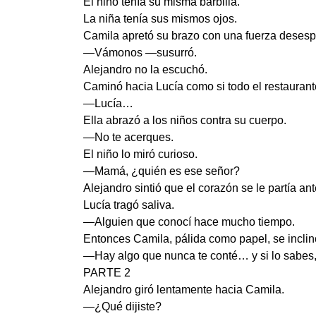
El niño tenía su misma barbilla.
La niña tenía sus mismos ojos.
Camila apretó su brazo con una fuerza desesp
—Vámonos —susurró.
Alejandro no la escuchó.
Caminó hacia Lucía como si todo el restauran
—Lucía…
Ella abrazó a los niños contra su cuerpo.
—No te acerques.
El niño lo miró curioso.
—Mamá, ¿quién es ese señor?
Alejandro sintió que el corazón se le partía an
Lucía tragó saliva.
—Alguien que conocí hace mucho tiempo.
Entonces Camila, pálida como papel, se inclin
—Hay algo que nunca te conté… y si lo sabes, 
PARTE 2
Alejandro giró lentamente hacia Camila.
—¿Qué dijiste?