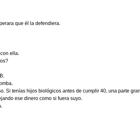
erara que él la defendiera.
con ella.
jos?
B.
bomba.
o. Si tenías hijos biológicos antes de cumplir 40, una parte gr
jando ese dinero como si fuera suyo.
a.