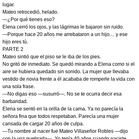
lugar.
Mateo retrocedió, helado.
—¿Por qué tienes eso?
Elena cerró los ojos, y las lágrimas le bajaron sin ruido.
—Porque hace 20 años me arrebataron a un hijo… y ese
hijo eres tú.
PARTE 2
Mateo sintió que el piso se le iba de los pies.
No gritó de inmediato. Se quedó mirando a Elena como si el
aire se hubiera quedado sin sonido. La mujer que llevaba
vestido de novia frente a él acababa de romperle la vida con
una sola frase.
—No digas eso —susurró—. No se te ocurra decir esa
barbaridad.
Elena se sentó en la orilla de la cama. Ya no parecía la
señora fina que todos respetaban. Parecía una mujer
cansada de cargar 20 años de culpa.
—Tu nombre al nacer fue Mateo Villaseñor Robles —dijo
con la voz quebrada—. Yo tenía 40 años cuando naciste.