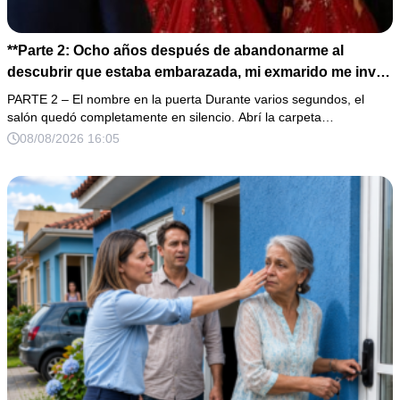
**Parte 2: Ocho años después de abandonarme al
descubrir que estaba embarazada, mi exmarido me invitó
a la cena de Navidad convencido de que podría burlarse
PARTE 2 – El nombre en la puerta Durante varios segundos, el
de la mujer a la que creía una fracasada y sin hijos. Lo
salón quedó completamente en silencio. Abrí la carpeta…
que jamás imaginó fue que esa noche sería él quien
08/08/2026 16:05
terminaría enfrentándose a la verdad.**