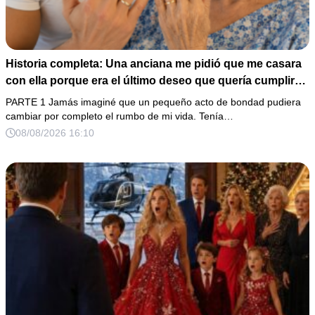
Historia completa: Una anciana me pidió que me casara
con ella porque era el último deseo que quería cumplir
antes de morir. Después de su fallecimiento, su abogado
PARTE 1 Jamás imaginé que un pequeño acto de bondad pudiera
puso en mis manos una vieja bolsa de hospital que
cambiar por completo el rumbo de mi vida. Tenía…
había conservado durante años y me dijo: «Ella te eligió
08/08/2026 16:10
por una razón que todavía no conoces».