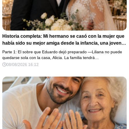
Historia completa: Mi hermano se casó con la mujer que
había sido su mejor amiga desde la infancia, una joven
ciega a la que protegió durante toda su vida. Tras su
Parte 1: El sobre que Eduardo dejó preparado —Liliana no puede
fallecimiento, ella me entregó un sobre y me confesó la
quedarse sola con la casa, Alicia. La familia tendrá…
verdadera razón por la que él la eligió a ella por encima
08/08/2026 16:12
de toda nuestra familia.