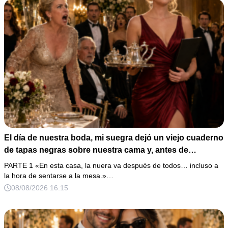
El día de nuestra boda, mi suegra dejó un viejo cuaderno
de tapas negras sobre nuestra cama y, antes de
marcharse, dijo: «En esta familia todos deben cumplir
PARTE 1 «En esta casa, la nuera va después de todos… incluso a
una misma regla…».
la hora de sentarse a la mesa.»…
08/08/2026 16:15