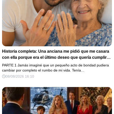
Historia completa: Una anciana me pidió que me casara
con ella porque era el último deseo que quería cumplir
antes de morir. Después de su fallecimiento, su abogado
PARTE 1 Jamás imaginé que un pequeño acto de bondad pudiera
puso en mis manos una vieja bolsa de hospital que
cambiar por completo el rumbo de mi vida. Tenía…
había conservado durante años y me dijo: «Ella te eligió
08/08/2026 16:10
por una razón que todavía no conoces».