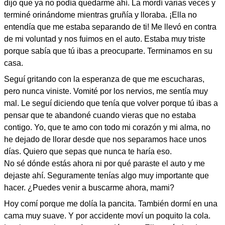
dijo que ya no podía quedarme ahí. La mordí varias veces y
terminé orinándome mientras gruñía y lloraba. ¡Ella no
entendía que me estaba separando de ti! Me llevó en contra
de mi voluntad y nos fuimos en el auto. Estaba muy triste
porque sabía que tú ibas a preocuparte. Terminamos en su
casa.
Seguí gritando con la esperanza de que me escucharas,
pero nunca viniste. Vomité por los nervios, me sentía muy
mal. Le seguí diciendo que tenía que volver porque tú ibas a
pensar que te abandoné cuando vieras que no estaba
contigo. Yo, que te amo con todo mi corazón y mi alma, no
he dejado de llorar desde que nos separamos hace unos
días. Quiero que sepas que nunca te haría eso.
No sé dónde estás ahora ni por qué paraste el auto y me
dejaste ahí. Seguramente tenías algo muy importante que
hacer. ¿Puedes venir a buscarme ahora, mami?
Hoy comí porque me dolía la pancita. También dormí en una
cama muy suave. Y por accidente moví un poquito la cola.