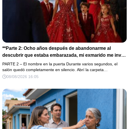
**Parte 2: Ocho años después de abandonarme al
descubrir que estaba embarazada, mi exmarido me invitó
a la cena de Navidad convencido de que podría burlarse
PARTE 2 – El nombre en la puerta Durante varios segundos, el
de la mujer a la que creía una fracasada y sin hijos. Lo
salón quedó completamente en silencio. Abrí la carpeta…
que jamás imaginó fue que esa noche sería él quien
08/08/2026 16:05
terminaría enfrentándose a la verdad.**