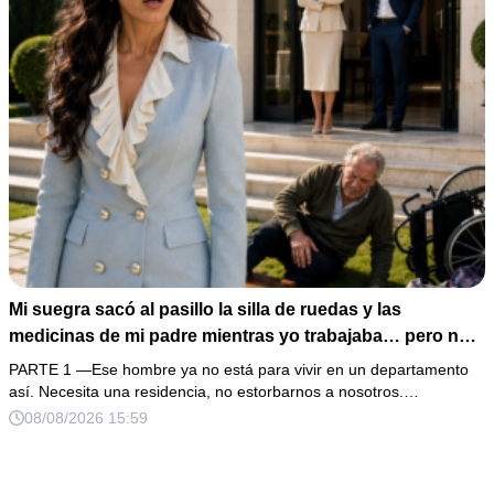
Mi suegra sacó al pasillo la silla de ruedas y las
medicinas de mi padre mientras yo trabajaba… pero no
sabía que él era dueño de la casa y que su hijo acabaría
PARTE 1 —Ese hombre ya no está para vivir en un departamento
perdiéndolo todo
así. Necesita una residencia, no estorbarnos a nosotros.…
08/08/2026 15:59