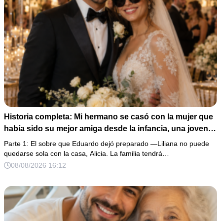
Historia completa: Mi hermano se casó con la mujer que
había sido su mejor amiga desde la infancia, una joven
ciega a la que protegió durante toda su vida. Tras su
Parte 1: El sobre que Eduardo dejó preparado —Liliana no puede
fallecimiento, ella me entregó un sobre y me confesó la
quedarse sola con la casa, Alicia. La familia tendrá…
verdadera razón por la que él la eligió a ella por encima
08/08/2026 16:12
de toda nuestra familia.