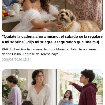
“Quítate la cadena ahora mismo; el sábado se la regalaré
a mi sobrina”, dijo mi suegra, asegurando que una mujer
con las manos marcadas por espinas no merecía 50
PARTE 1 —Dale tu cadena de oro a Mariana. Total, tú no tienes
gramos de oro. Mi esposo guardó silencio, así que
dónde lucirla. La frase de Teresa cayó…
obedecí con calma y le pedí que preparara la fiesta. Ella
06/08/2026 15:54
creyó haber ganado… hasta que proyecté el recibo
completo que había intentado ocultar.