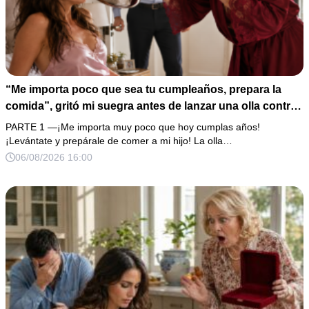
“Me importa poco que sea tu cumpleaños, prepara la
comida”, gritó mi suegra antes de lanzar una olla contra
mi cama. Mi esposo regresó horas después oliendo al
PARTE 1 —¡Me importa muy poco que hoy cumplas años!
perfume de su amante, seguro de que yo lo perdonaría.
¡Levántate y prepárale de comer a mi hijo! La olla…
Pero yo ya tenía 3 copias de los estados de cuenta y una
06/08/2026 16:00
carta que podía dejarlo sin el hogar que creía suyo.