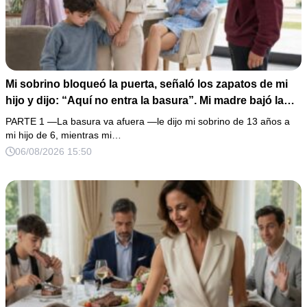
Mi sobrino bloqueó la puerta, señaló los zapatos de mi
hijo y dijo: “Aquí no entra la basura”. Mi madre bajó la
mirada y mi hermana siguió tomando café como si nada.
PARTE 1 —La basura va afuera —le dijo mi sobrino de 13 años a
Yo asentí, abracé a mi niño y me fui sin reclamar. Pero al
mi hijo de 6, mientras mi…
cancelar el depósito mensual descubrí que llevaba años
06/08/2026 15:50
pagando la escuela privada del mismo niño que acababa
de humillarlo.