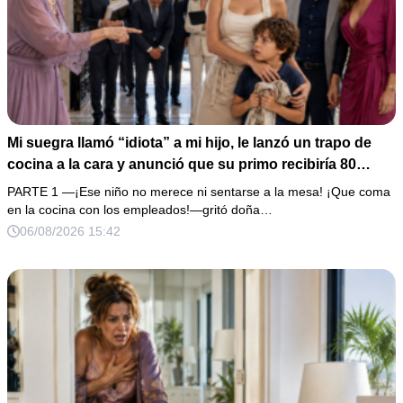
Mi suegra llamó “idiota” a mi hijo, le lanzó un trapo de
cocina a la cara y anunció que su primo recibiría 80
millones y el 50% de las acciones: “Aprende cuál es tu
PARTE 1 —¡Ese niño no merece ni sentarse a la mesa! ¡Que coma
lugar”. Permanecí en silencio hasta que terminaron de
en la cocina con los empleados!—gritó doña…
firmar; entonces mostré una grabación y alguien llamó a
06/08/2026 15:42
la puerta con varias órdenes judiciales…