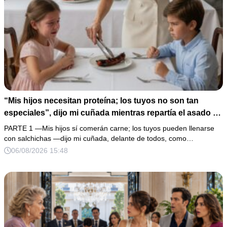
“Mis hijos necesitan proteína; los tuyos no son tan
especiales”, dijo mi cuñada mientras repartía el asado y
hacía llorar a mi hija. Mi esposo me pidió que no armara
PARTE 1 —Mis hijos sí comerán carne; los tuyos pueden llenarse
un escándalo, así que guardé silencio, terminé un pastel
con salchichas —dijo mi cuñada, delante de todos, como…
de boda de 8,000 pesos y coloqué sobre la mesa un
06/08/2026 15:48
documento que podía destruir sus planes familiares.