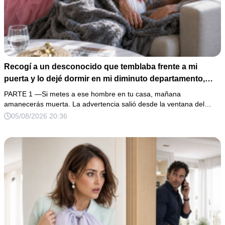
Recogí a un desconocido que temblaba frente a mi
puerta y lo dejé dormir en mi diminuto departamento,
aunque mi único familiar me advirtió: “Ese hombre no es
PARTE 1 —Si metes a ese hombre en tu casa, mañana
una víctima”. Le curé una herida profunda y me fui a
amanecerás muerta. La advertencia salió desde la ventana del…
dormir. Al amanecer, él ya no estaba, pero su anillo,
05/08/2026 20:36
200,000 pesos y varios hombres armados revelaron una
pesadilla inesperada.