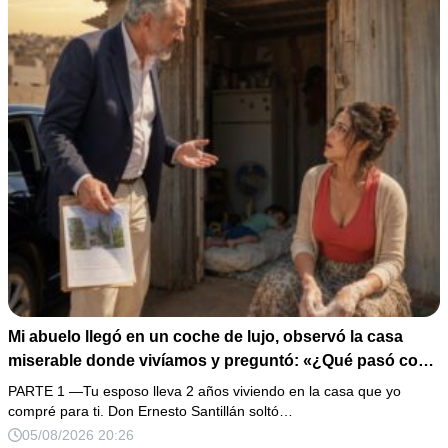
Mi abuelo llegó en un coche de lujo, observó la casa
miserable donde vivíamos y preguntó: «¿Qué pasó con
la propiedad de 28 millones que compré para ti?». Yo
PARTE 1 —Tu esposo lleva 2 años viviendo en la casa que yo
susurré: «Nunca me hablaron de ella». Esa misma noche
compré para ti. Don Ernesto Santillán soltó…
descubrí a mi esposo cenando con su amante, así que
05/08/2026 20:26