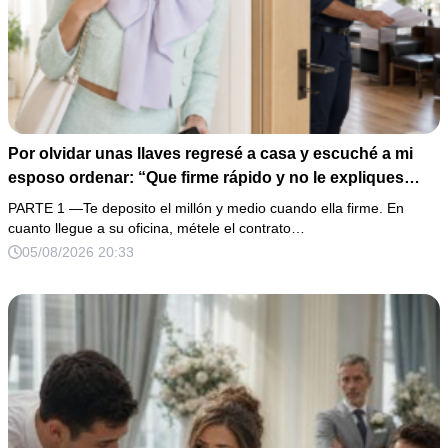
Por olvidar unas llaves regresé a casa y escuché a mi
esposo ordenar: “Que firme rápido y no le expliques
nada”. En lugar de enfrentarlo, llevé la grabación a mi
PARTE 1 —Te deposito el millón y medio cuando ella firme. En
oficina y esperé a que su cómplice apareciera con los
cuanto llegue a su oficina, métele el contrato…
documentos. El fraude por 12 millones era grave, pero el
05/08/2026 20:33
mensaje de un niño de siete años convirtió aquella
traición en algo imposible de perdonar.