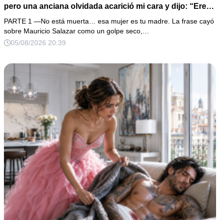
pero una anciana olvidada acarició mi cara y dijo: “Eres
igual a tu padre”. En vez de hacer preguntas, tomé su
PARTE 1 —No está muerta… esa mujer es tu madre. La frase cayó
medalla, abrí un expediente sellado desde hacía 40 años
sobre Mauricio Salazar como un golpe seco,…
y descubrí que la mujer que me crió había construido mi
05/08/2026 20:39
fortuna sobre una desaparición.