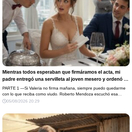
Mientras todos esperaban que firmáramos el acta, mi
padre entregó una servilleta al joven mesero y ordenó en
voz baja: “Solo ella debe leerla”. Al abrirla, descubrí que
PARTE 1 —Si Valeria no firma mañana, siempre puedo quedarme
el hombre con quien llevaba 3 años planeaba usar mi
con lo que reciba como viudo. Roberto Mendoza escuchó esa…
firma y mis propiedades. Me levanté con calma, pedí
05/08/2026 20:29
escuchar una grabación… y una sola voz femenina
cambió toda la boda.