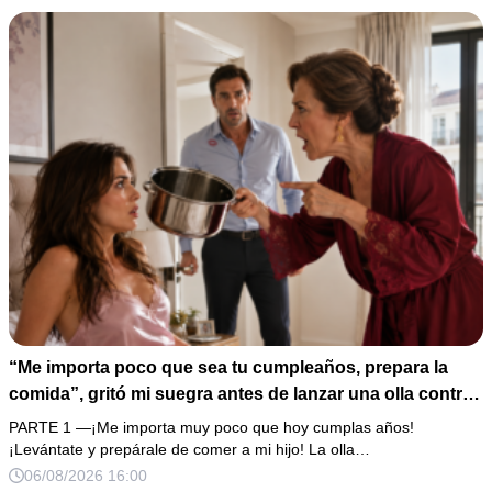
“Me importa poco que sea tu cumpleaños, prepara la
comida”, gritó mi suegra antes de lanzar una olla contra
mi cama. Mi esposo regresó horas después oliendo al
PARTE 1 —¡Me importa muy poco que hoy cumplas años!
perfume de su amante, seguro de que yo lo perdonaría.
¡Levántate y prepárale de comer a mi hijo! La olla…
Pero yo ya tenía 3 copias de los estados de cuenta y una
06/08/2026 16:00