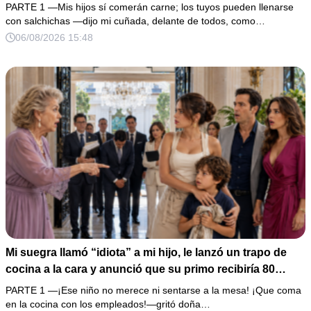
hacía llorar a mi hija. Mi esposo me pidió que no armara
PARTE 1 —Mis hijos sí comerán carne; los tuyos pueden llenarse
un escándalo, así que guardé silencio, terminé un pastel
con salchichas —dijo mi cuñada, delante de todos, como…
de boda de 8,000 pesos y coloqué sobre la mesa un
06/08/2026 15:48
documento que podía destruir sus planes familiares.
Mi suegra llamó “idiota” a mi hijo, le lanzó un trapo de
cocina a la cara y anunció que su primo recibiría 80
millones y el 50% de las acciones: “Aprende cuál es tu
PARTE 1 —¡Ese niño no merece ni sentarse a la mesa! ¡Que coma
lugar”. Permanecí en silencio hasta que terminaron de
en la cocina con los empleados!—gritó doña…