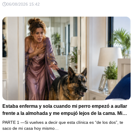
firmar; entonces mostré una grabación y alguien llamó a
06/08/2026 15:42
la puerta con varias órdenes judiciales…
Estaba enferma y sola cuando mi perro empezó a aullar
frente a la almohada y me empujó lejos de la cama. Mi
esposo regresó un día antes y susurró: “Acuéstate,
PARTE 1 —Si vuelves a decir que esta clínica es “de los dos”, te
amor, yo te cuidaré”. Fingí obedecer, pero escondí una
saco de mi casa hoy mismo…