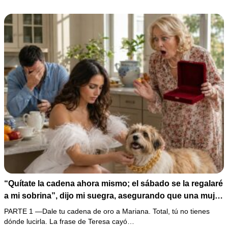
carta que podía dejarlo sin el hogar que creía suyo.
“Quítate la cadena ahora mismo; el sábado se la regalaré
a mi sobrina”, dijo mi suegra, asegurando que una mujer
con las manos marcadas por espinas no merecía 50
PARTE 1 —Dale tu cadena de oro a Mariana. Total, tú no tienes
gramos de oro. Mi esposo guardó silencio, así que
dónde lucirla. La frase de Teresa cayó…