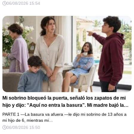
obedecí con calma y le pedí que preparara la fiesta. Ella
06/08/2026 15:54
creyó haber ganado… hasta que proyecté el recibo
completo que había intentado ocultar.
Mi sobrino bloqueó la puerta, señaló los zapatos de mi
hijo y dijo: “Aquí no entra la basura”. Mi madre bajó la
mirada y mi hermana siguió tomando café como si nada.
PARTE 1 —La basura va afuera —le dijo mi sobrino de 13 años a
Yo asentí, abracé a mi niño y me fui sin reclamar. Pero al
mi hijo de 6, mientras mi…
cancelar el depósito mensual descubrí que llevaba años
06/08/2026 15:50
pagando la escuela privada del mismo niño que acababa