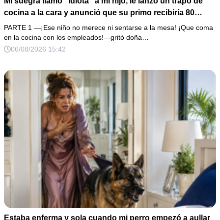
Mi suegra llamó “idiota” a mi hijo, le lanzó un trapo de
cocina a la cara y anunció que su primo recibiría 80
millones y el 50% de las acciones: “Aprende cuál es tu
PARTE 1 —¡Ese niño no merece ni sentarse a la mesa! ¡Que coma
lugar”. Permanecí en silencio hasta que terminaron de
en la cocina con los empleados!—gritó doña…
firmar; entonces mostré una grabación y alguien llamó a
06/08/2026 15:42
la puerta con varias órdenes judiciales…
Estaba enferma y sola cuando mi perro empezó a aullar