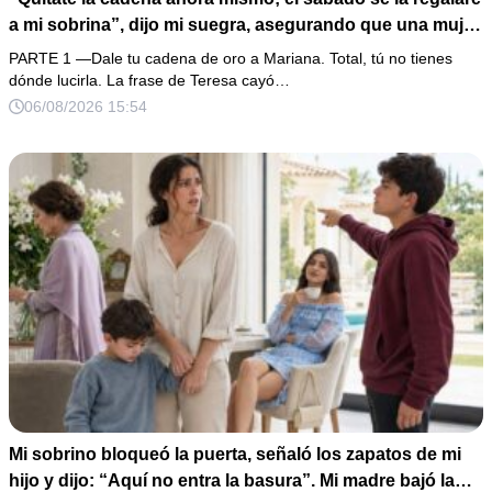
a mi sobrina”, dijo mi suegra, asegurando que una mujer
con las manos marcadas por espinas no merecía 50
PARTE 1 —Dale tu cadena de oro a Mariana. Total, tú no tienes
gramos de oro. Mi esposo guardó silencio, así que
dónde lucirla. La frase de Teresa cayó…
obedecí con calma y le pedí que preparara la fiesta. Ella
06/08/2026 15:54
creyó haber ganado… hasta que proyecté el recibo
completo que había intentado ocultar.
Mi sobrino bloqueó la puerta, señaló los zapatos de mi
hijo y dijo: “Aquí no entra la basura”. Mi madre bajó la