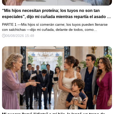
“Mis hijos necesitan proteína; los tuyos no son tan
especiales”, dijo mi cuñada mientras repartía el asado y
hacía llorar a mi hija. Mi esposo me pidió que no armara
PARTE 1 —Mis hijos sí comerán carne; los tuyos pueden llenarse
un escándalo, así que guardé silencio, terminé un pastel
con salchichas —dijo mi cuñada, delante de todos, como…
de boda de 8,000 pesos y coloqué sobre la mesa un
06/08/2026 15:48
documento que podía destruir sus planes familiares.