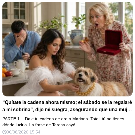
“Quítate la cadena ahora mismo; el sábado se la regalaré
a mi sobrina”, dijo mi suegra, asegurando que una mujer
con las manos marcadas por espinas no merecía 50
PARTE 1 —Dale tu cadena de oro a Mariana. Total, tú no tienes
gramos de oro. Mi esposo guardó silencio, así que
dónde lucirla. La frase de Teresa cayó…
obedecí con calma y le pedí que preparara la fiesta. Ella
06/08/2026 15:54