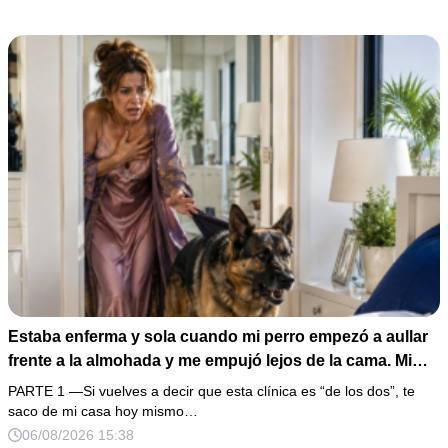
la puerta con varias órdenes judiciales…
Estaba enferma y sola cuando mi perro empezó a aullar
frente a la almohada y me empujó lejos de la cama. Mi
esposo regresó un día antes y susurró: “Acuéstate,
PARTE 1 —Si vuelves a decir que esta clínica es “de los dos”, te
amor, yo te cuidaré”. Fingí obedecer, pero escondí una
saco de mi casa hoy mismo…
grabadora bajo la cobija… Esa noche escuché por qué
06/08/2026 15:38