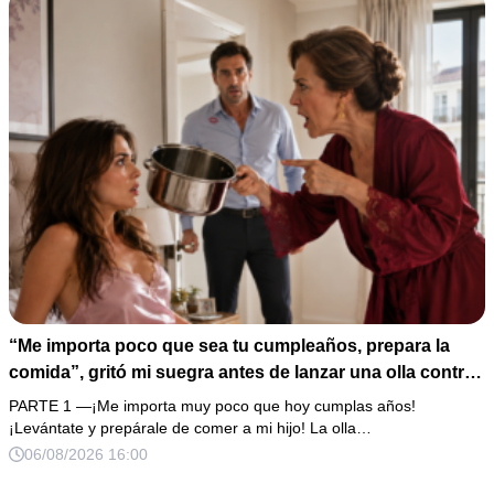
“Me importa poco que sea tu cumpleaños, prepara la
comida”, gritó mi suegra antes de lanzar una olla contra
mi cama. Mi esposo regresó horas después oliendo al
PARTE 1 —¡Me importa muy poco que hoy cumplas años!
perfume de su amante, seguro de que yo lo perdonaría.
¡Levántate y prepárale de comer a mi hijo! La olla…
Pero yo ya tenía 3 copias de los estados de cuenta y una
06/08/2026 16:00
carta que podía dejarlo sin el hogar que creía suyo.