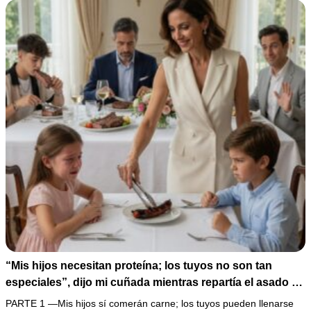
de humillarlo.
“Mis hijos necesitan proteína; los tuyos no son tan
especiales”, dijo mi cuñada mientras repartía el asado y
hacía llorar a mi hija. Mi esposo me pidió que no armara
PARTE 1 —Mis hijos sí comerán carne; los tuyos pueden llenarse