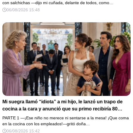
un escándalo, así que guardé silencio, terminé un pastel
con salchichas —dijo mi cuñada, delante de todos, como…
de boda de 8,000 pesos y coloqué sobre la mesa un
06/08/2026 15:48
documento que podía destruir sus planes familiares.
Mi suegra llamó “idiota” a mi hijo, le lanzó un trapo de
cocina a la cara y anunció que su primo recibiría 80
millones y el 50% de las acciones: “Aprende cuál es tu
PARTE 1 —¡Ese niño no merece ni sentarse a la mesa! ¡Que coma
lugar”. Permanecí en silencio hasta que terminaron de
en la cocina con los empleados!—gritó doña…
firmar; entonces mostré una grabación y alguien llamó a
06/08/2026 15:42