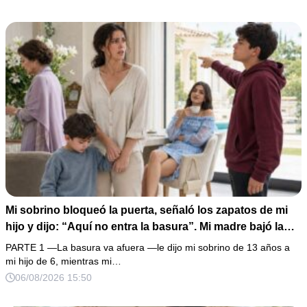
creyó haber ganado… hasta que proyecté el recibo
completo que había intentado ocultar.
Mi sobrino bloqueó la puerta, señaló los zapatos de mi
hijo y dijo: “Aquí no entra la basura”. Mi madre bajó la
mirada y mi hermana siguió tomando café como si nada.
PARTE 1 —La basura va afuera —le dijo mi sobrino de 13 años a
Yo asentí, abracé a mi niño y me fui sin reclamar. Pero al
mi hijo de 6, mientras mi…
cancelar el depósito mensual descubrí que llevaba años
06/08/2026 15:50
pagando la escuela privada del mismo niño que acababa