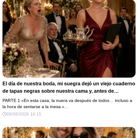
El día de nuestra boda, mi suegra dejó un viejo cuaderno
de tapas negras sobre nuestra cama y, antes de
marcharse, dijo: «En esta familia todos deben cumplir
PARTE 1 «En esta casa, la nuera va después de todos… incluso a
una misma regla…».
la hora de sentarse a la mesa.»…
08/08/2026 16:15