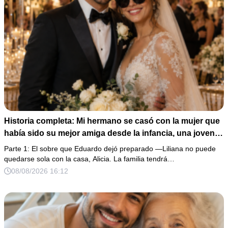
Historia completa: Mi hermano se casó con la mujer que
había sido su mejor amiga desde la infancia, una joven
ciega a la que protegió durante toda su vida. Tras su
Parte 1: El sobre que Eduardo dejó preparado —Liliana no puede
fallecimiento, ella me entregó un sobre y me confesó la
quedarse sola con la casa, Alicia. La familia tendrá…
verdadera razón por la que él la eligió a ella por encima
08/08/2026 16:12
de toda nuestra familia.