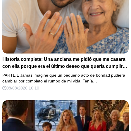
Historia completa: Una anciana me pidió que me casara
con ella porque era el último deseo que quería cumplir
antes de morir. Después de su fallecimiento, su abogado
PARTE 1 Jamás imaginé que un pequeño acto de bondad pudiera
puso en mis manos una vieja bolsa de hospital que
cambiar por completo el rumbo de mi vida. Tenía…
había conservado durante años y me dijo: «Ella te eligió
08/08/2026 16:10
por una razón que todavía no conoces».