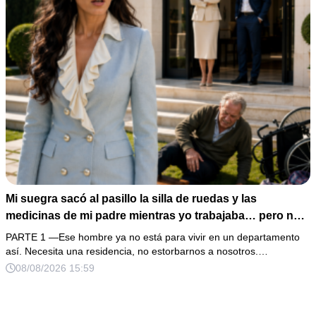
Mi suegra sacó al pasillo la silla de ruedas y las
medicinas de mi padre mientras yo trabajaba… pero no
sabía que él era dueño de la casa y que su hijo acabaría
PARTE 1 —Ese hombre ya no está para vivir en un departamento
perdiéndolo todo
así. Necesita una residencia, no estorbarnos a nosotros.…
08/08/2026 15:59