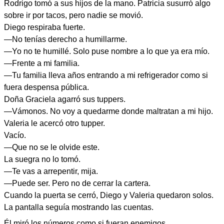
Rodrigo tomó a sus hijos de la mano. Patricia susurró algo
sobre ir por tacos, pero nadie se movió.
Diego respiraba fuerte.
—No tenías derecho a humillarme.
—Yo no te humillé. Solo puse nombre a lo que ya era mío.
—Frente a mi familia.
—Tu familia lleva años entrando a mi refrigerador como si
fuera despensa pública.
Doña Graciela agarró sus tuppers.
—Vámonos. No voy a quedarme donde maltratan a mi hijo.
Valeria le acercó otro tupper.
Vacío.
—Que no se le olvide este.
La suegra no lo tomó.
—Te vas a arrepentir, mija.
—Puede ser. Pero no de cerrar la cartera.
Cuando la puerta se cerró, Diego y Valeria quedaron solos.
La pantalla seguía mostrando las cuentas.
Él miró los números como si fueran enemigos.