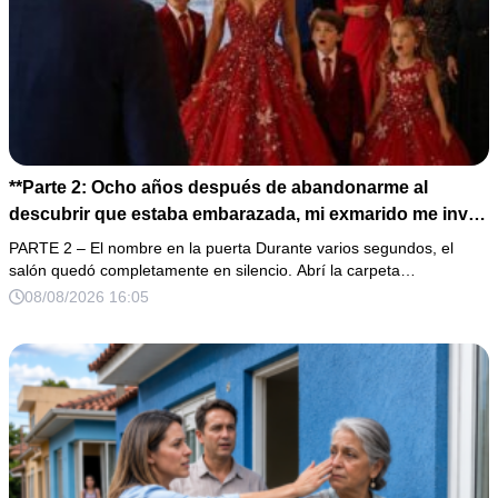
**Parte 2: Ocho años después de abandonarme al
descubrir que estaba embarazada, mi exmarido me invitó
a la cena de Navidad convencido de que podría burlarse
PARTE 2 – El nombre en la puerta Durante varios segundos, el
de la mujer a la que creía una fracasada y sin hijos. Lo
salón quedó completamente en silencio. Abrí la carpeta…
que jamás imaginó fue que esa noche sería él quien
08/08/2026 16:05
terminaría enfrentándose a la verdad.**