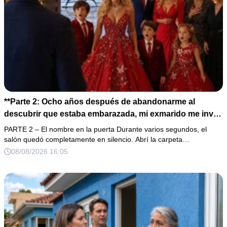
**Parte 2: Ocho años después de abandonarme al
descubrir que estaba embarazada, mi exmarido me invitó
a la cena de Navidad convencido de que podría burlarse
PARTE 2 – El nombre en la puerta Durante varios segundos, el
de la mujer a la que creía una fracasada y sin hijos. Lo
salón quedó completamente en silencio. Abrí la carpeta…
que jamás imaginó fue que esa noche sería él quien
08/08/2026 16:05
terminaría enfrentándose a la verdad.**