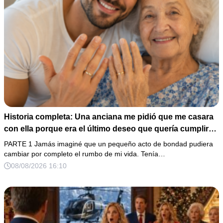
Historia completa: Una anciana me pidió que me casara
con ella porque era el último deseo que quería cumplir
antes de morir. Después de su fallecimiento, su abogado
PARTE 1 Jamás imaginé que un pequeño acto de bondad pudiera
puso en mis manos una vieja bolsa de hospital que
cambiar por completo el rumbo de mi vida. Tenía…
había conservado durante años y me dijo: «Ella te eligió
08/08/2026 16:10
por una razón que todavía no conoces».