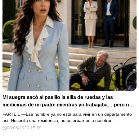
Mi suegra sacó al pasillo la silla de ruedas y las
medicinas de mi padre mientras yo trabajaba… pero no
sabía que él era dueño de la casa y que su hijo acabaría
PARTE 1 —Ese hombre ya no está para vivir en un departamento
perdiéndolo todo
así. Necesita una residencia, no estorbarnos a nosotros.…
08/08/2026 15:59