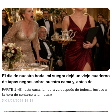
El día de nuestra boda, mi suegra dejó un viejo cuaderno
de tapas negras sobre nuestra cama y, antes de
marcharse, dijo: «En esta familia todos deben cumplir
PARTE 1 «En esta casa, la nuera va después de todos… incluso a
una misma regla…».
la hora de sentarse a la mesa.»…
08/08/2026 16:15