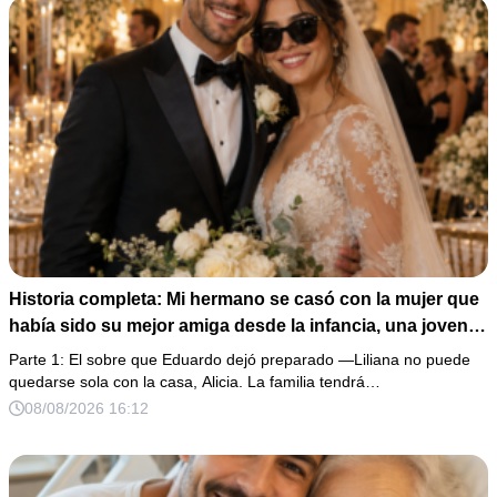
Historia completa: Mi hermano se casó con la mujer que
había sido su mejor amiga desde la infancia, una joven
ciega a la que protegió durante toda su vida. Tras su
Parte 1: El sobre que Eduardo dejó preparado —Liliana no puede
fallecimiento, ella me entregó un sobre y me confesó la
quedarse sola con la casa, Alicia. La familia tendrá…
verdadera razón por la que él la eligió a ella por encima
08/08/2026 16:12
de toda nuestra familia.