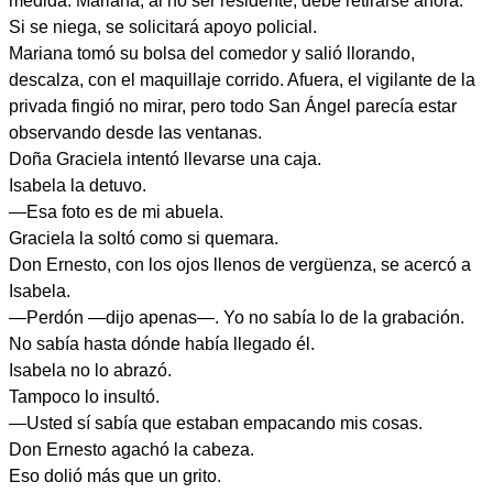
medida. Mariana, al no ser residente, debe retirarse ahora.
Si se niega, se solicitará apoyo policial.
Mariana tomó su bolsa del comedor y salió llorando,
descalza, con el maquillaje corrido. Afuera, el vigilante de la
privada fingió no mirar, pero todo San Ángel parecía estar
observando desde las ventanas.
Doña Graciela intentó llevarse una caja.
Isabela la detuvo.
—Esa foto es de mi abuela.
Graciela la soltó como si quemara.
Don Ernesto, con los ojos llenos de vergüenza, se acercó a
Isabela.
—Perdón —dijo apenas—. Yo no sabía lo de la grabación.
No sabía hasta dónde había llegado él.
Isabela no lo abrazó.
Tampoco lo insultó.
—Usted sí sabía que estaban empacando mis cosas.
Don Ernesto agachó la cabeza.
Eso dolió más que un grito.