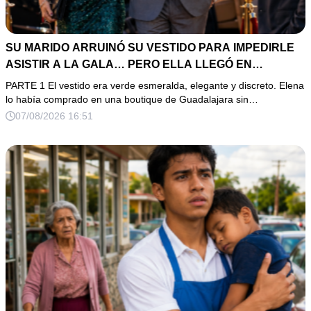
SU MARIDO ARRUINÓ SU VESTIDO PARA IMPEDIRLE
ASISTIR A LA GALA… PERO ELLA LLEGÓ EN
LIMUSINA COMO INVITADA DE HONOR DEL DUEÑO DE
PARTE 1 El vestido era verde esmeralda, elegante y discreto. Elena
LA EMPRESA
lo había comprado en una boutique de Guadalajara sin…
07/08/2026 16:51