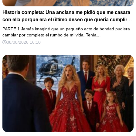
Historia completa: Una anciana me pidió que me casara
con ella porque era el último deseo que quería cumplir
antes de morir. Después de su fallecimiento, su abogado
PARTE 1 Jamás imaginé que un pequeño acto de bondad pudiera
puso en mis manos una vieja bolsa de hospital que
cambiar por completo el rumbo de mi vida. Tenía…
había conservado durante años y me dijo: «Ella te eligió
08/08/2026 16:10
por una razón que todavía no conoces».