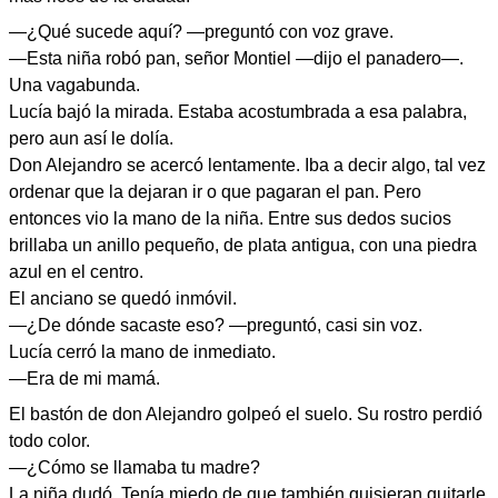
—¿Qué sucede aquí? —preguntó con voz grave.
—Esta niña robó pan, señor Montiel —dijo el panadero—.
Una vagabunda.
Lucía bajó la mirada. Estaba acostumbrada a esa palabra,
pero aun así le dolía.
Don Alejandro se acercó lentamente. Iba a decir algo, tal vez
ordenar que la dejaran ir o que pagaran el pan. Pero
entonces vio la mano de la niña. Entre sus dedos sucios
brillaba un anillo pequeño, de plata antigua, con una piedra
azul en el centro.
El anciano se quedó inmóvil.
—¿De dónde sacaste eso? —preguntó, casi sin voz.
Lucía cerró la mano de inmediato.
—Era de mi mamá.
El bastón de don Alejandro golpeó el suelo. Su rostro perdió
todo color.
—¿Cómo se llamaba tu madre?
La niña dudó. Tenía miedo de que también quisieran quitarle