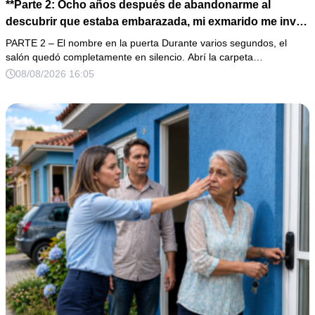
**Parte 2: Ocho años después de abandonarme al
descubrir que estaba embarazada, mi exmarido me invitó
a la cena de Navidad convencido de que podría burlarse
PARTE 2 – El nombre en la puerta Durante varios segundos, el
de la mujer a la que creía una fracasada y sin hijos. Lo
salón quedó completamente en silencio. Abrí la carpeta…
que jamás imaginó fue que esa noche sería él quien
08/08/2026 16:05
terminaría enfrentándose a la verdad.**