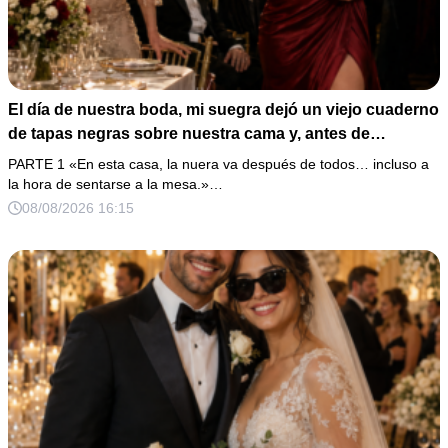
El día de nuestra boda, mi suegra dejó un viejo cuaderno
de tapas negras sobre nuestra cama y, antes de
marcharse, dijo: «En esta familia todos deben cumplir
PARTE 1 «En esta casa, la nuera va después de todos… incluso a
una misma regla…».
la hora de sentarse a la mesa.»…
08/08/2026 16:15