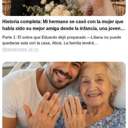
Historia completa: Mi hermano se casó con la mujer que
había sido su mejor amiga desde la infancia, una joven
ciega a la que protegió durante toda su vida. Tras su
Parte 1: El sobre que Eduardo dejó preparado —Liliana no puede
fallecimiento, ella me entregó un sobre y me confesó la
quedarse sola con la casa, Alicia. La familia tendrá…
verdadera razón por la que él la eligió a ella por encima
08/08/2026 16:12
de toda nuestra familia.