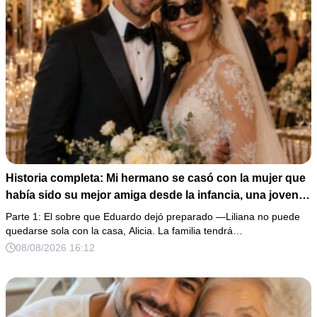
Historia completa: Mi hermano se casó con la mujer que
había sido su mejor amiga desde la infancia, una joven
ciega a la que protegió durante toda su vida. Tras su
Parte 1: El sobre que Eduardo dejó preparado —Liliana no puede
fallecimiento, ella me entregó un sobre y me confesó la
quedarse sola con la casa, Alicia. La familia tendrá…
verdadera razón por la que él la eligió a ella por encima
08/08/2026 16:12
de toda nuestra familia.