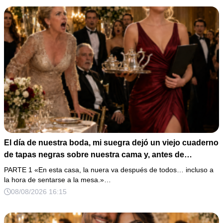
El día de nuestra boda, mi suegra dejó un viejo cuaderno
de tapas negras sobre nuestra cama y, antes de
marcharse, dijo: «En esta familia todos deben cumplir
PARTE 1 «En esta casa, la nuera va después de todos… incluso a
una misma regla…».
la hora de sentarse a la mesa.»…
08/08/2026 16:15