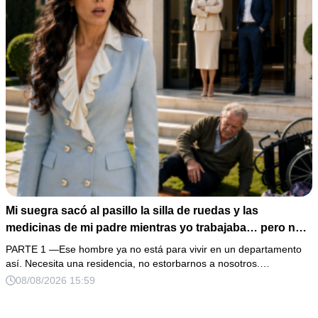
Mi suegra sacó al pasillo la silla de ruedas y las
medicinas de mi padre mientras yo trabajaba… pero no
sabía que él era dueño de la casa y que su hijo acabaría
PARTE 1 —Ese hombre ya no está para vivir en un departamento
perdiéndolo todo
así. Necesita una residencia, no estorbarnos a nosotros.…
08/08/2026 15:59