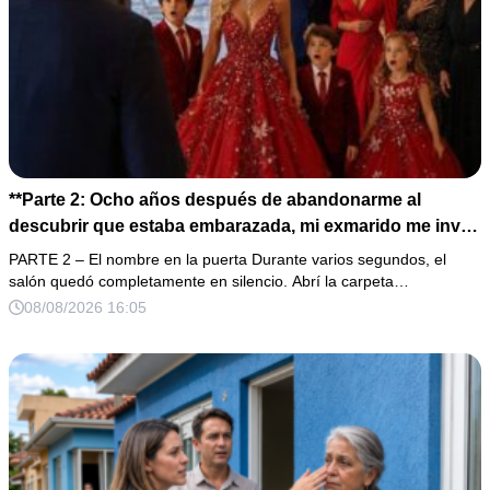
**Parte 2: Ocho años después de abandonarme al
descubrir que estaba embarazada, mi exmarido me invitó
a la cena de Navidad convencido de que podría burlarse
PARTE 2 – El nombre en la puerta Durante varios segundos, el
de la mujer a la que creía una fracasada y sin hijos. Lo
salón quedó completamente en silencio. Abrí la carpeta…
que jamás imaginó fue que esa noche sería él quien
08/08/2026 16:05
terminaría enfrentándose a la verdad.**