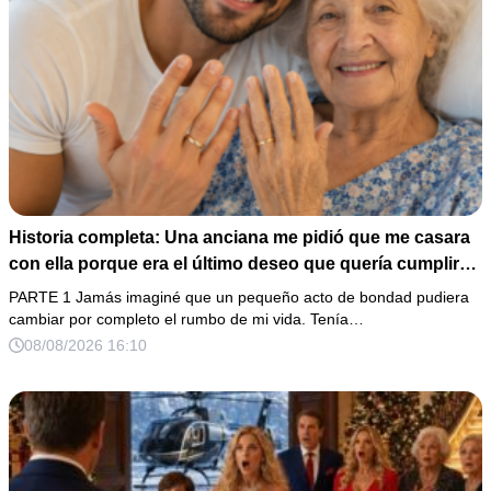
Historia completa: Una anciana me pidió que me casara
con ella porque era el último deseo que quería cumplir
antes de morir. Después de su fallecimiento, su abogado
PARTE 1 Jamás imaginé que un pequeño acto de bondad pudiera
puso en mis manos una vieja bolsa de hospital que
cambiar por completo el rumbo de mi vida. Tenía…
había conservado durante años y me dijo: «Ella te eligió
08/08/2026 16:10
por una razón que todavía no conoces».