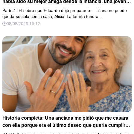
había sido su mejor amiga desde la infancia, una joven
ciega a la que protegió durante toda su vida. Tras su
Parte 1: El sobre que Eduardo dejó preparado —Liliana no puede
fallecimiento, ella me entregó un sobre y me confesó la
quedarse sola con la casa, Alicia. La familia tendrá…
verdadera razón por la que él la eligió a ella por encima
08/08/2026 16:12
de toda nuestra familia.
Historia completa: Una anciana me pidió que me casara
con ella porque era el último deseo que quería cumplir
antes de morir. Después de su fallecimiento, su abogado