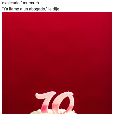
explicarlo,” murmuró.
“Ya llamé a un abogado,” le dije.