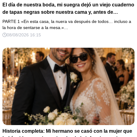
El día de nuestra boda, mi suegra dejó un viejo cuaderno
de tapas negras sobre nuestra cama y, antes de
marcharse, dijo: «En esta familia todos deben cumplir
PARTE 1 «En esta casa, la nuera va después de todos… incluso a
una misma regla…».
la hora de sentarse a la mesa.»…
08/08/2026 16:15
Historia completa: Mi hermano se casó con la mujer que