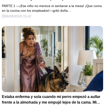
millones y el 50% de las acciones: “Aprende cuál es tu
PARTE 1 —¡Ese niño no merece ni sentarse a la mesa! ¡Que coma
lugar”. Permanecí en silencio hasta que terminaron de
en la cocina con los empleados!—gritó doña…
firmar; entonces mostré una grabación y alguien llamó a
06/08/2026 15:42
la puerta con varias órdenes judiciales…
Estaba enferma y sola cuando mi perro empezó a aullar
frente a la almohada y me empujó lejos de la cama. Mi