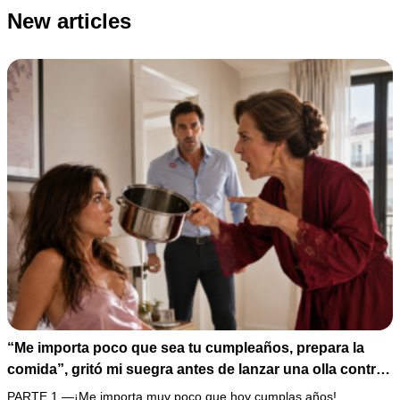
New articles
“Me importa poco que sea tu cumpleaños, prepara la
comida”, gritó mi suegra antes de lanzar una olla contra
mi cama. Mi esposo regresó horas después oliendo al
PARTE 1 —¡Me importa muy poco que hoy cumplas años!