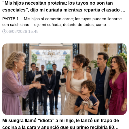
“Mis hijos necesitan proteína; los tuyos no son tan
especiales”, dijo mi cuñada mientras repartía el asado y
hacía llorar a mi hija. Mi esposo me pidió que no armara
PARTE 1 —Mis hijos sí comerán carne; los tuyos pueden llenarse
un escándalo, así que guardé silencio, terminé un pastel
con salchichas —dijo mi cuñada, delante de todos, como…
de boda de 8,000 pesos y coloqué sobre la mesa un
06/08/2026 15:48
documento que podía destruir sus planes familiares.
Mi suegra llamó “idiota” a mi hijo, le lanzó un trapo de
cocina a la cara y anunció que su primo recibiría 80