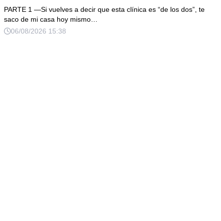
esposo regresó un día antes y susurró: “Acuéstate,
PARTE 1 —Si vuelves a decir que esta clínica es “de los dos”, te
amor, yo te cuidaré”. Fingí obedecer, pero escondí una
saco de mi casa hoy mismo…
grabadora bajo la cobija… Esa noche escuché por qué
06/08/2026 15:38
querían declararme incapaz el viernes.