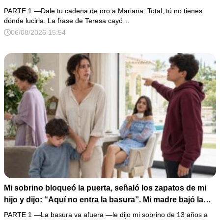
con las manos marcadas por espinas no merecía 50
PARTE 1 —Dale tu cadena de oro a Mariana. Total, tú no tienes
gramos de oro. Mi esposo guardó silencio, así que
dónde lucirla. La frase de Teresa cayó…
obedecí con calma y le pedí que preparara la fiesta. Ella
06/08/2026 15:54
creyó haber ganado… hasta que proyecté el recibo
completo que había intentado ocultar.
Mi sobrino bloqueó la puerta, señaló los zapatos de mi
hijo y dijo: “Aquí no entra la basura”. Mi madre bajó la
mirada y mi hermana siguió tomando café como si nada.
PARTE 1 —La basura va afuera —le dijo mi sobrino de 13 años a