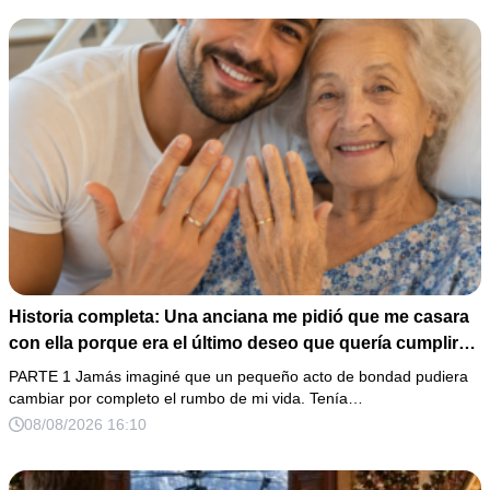
Historia completa: Una anciana me pidió que me casara
con ella porque era el último deseo que quería cumplir
antes de morir. Después de su fallecimiento, su abogado
PARTE 1 Jamás imaginé que un pequeño acto de bondad pudiera
puso en mis manos una vieja bolsa de hospital que
cambiar por completo el rumbo de mi vida. Tenía…
había conservado durante años y me dijo: «Ella te eligió
08/08/2026 16:10
por una razón que todavía no conoces».