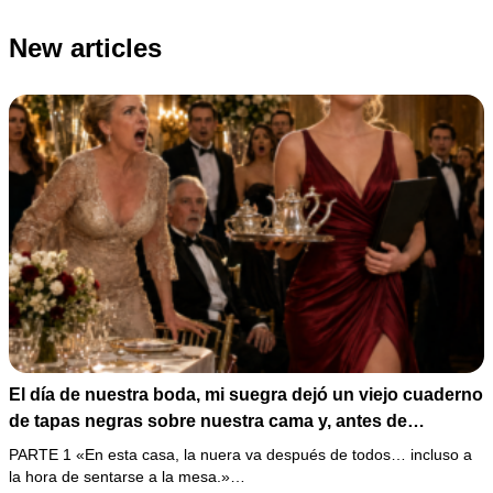
New articles
El día de nuestra boda, mi suegra dejó un viejo cuaderno
de tapas negras sobre nuestra cama y, antes de
marcharse, dijo: «En esta familia todos deben cumplir
PARTE 1 «En esta casa, la nuera va después de todos… incluso a
una misma regla…».
la hora de sentarse a la mesa.»…