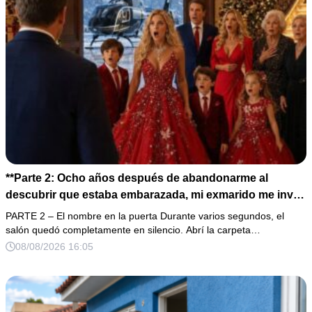
**Parte 2: Ocho años después de abandonarme al
descubrir que estaba embarazada, mi exmarido me invitó
a la cena de Navidad convencido de que podría burlarse
PARTE 2 – El nombre en la puerta Durante varios segundos, el
de la mujer a la que creía una fracasada y sin hijos. Lo
salón quedó completamente en silencio. Abrí la carpeta…
que jamás imaginó fue que esa noche sería él quien
08/08/2026 16:05
terminaría enfrentándose a la verdad.**