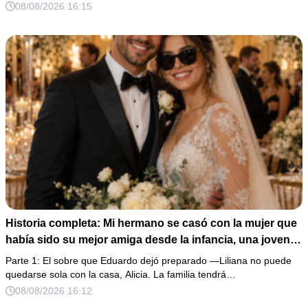
08/08/2026 16:15
Historia completa: Mi hermano se casó con la mujer que
había sido su mejor amiga desde la infancia, una joven
ciega a la que protegió durante toda su vida. Tras su
Parte 1: El sobre que Eduardo dejó preparado —Liliana no puede
fallecimiento, ella me entregó un sobre y me confesó la
quedarse sola con la casa, Alicia. La familia tendrá…
verdadera razón por la que él la eligió a ella por encima
08/08/2026 16:12
de toda nuestra familia.