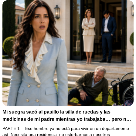
Mi suegra sacó al pasillo la silla de ruedas y las
medicinas de mi padre mientras yo trabajaba… pero no
sabía que él era dueño de la casa y que su hijo acabaría
PARTE 1 —Ese hombre ya no está para vivir en un departamento
perdiéndolo todo
así. Necesita una residencia, no estorbarnos a nosotros.…