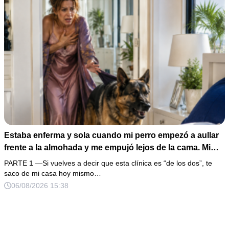
Estaba enferma y sola cuando mi perro empezó a aullar
frente a la almohada y me empujó lejos de la cama. Mi
esposo regresó un día antes y susurró: “Acuéstate,
PARTE 1 —Si vuelves a decir que esta clínica es “de los dos”, te
amor, yo te cuidaré”. Fingí obedecer, pero escondí una
saco de mi casa hoy mismo…
grabadora bajo la cobija… Esa noche escuché por qué
06/08/2026 15:38
querían declararme incapaz el viernes.