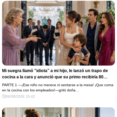
Mi suegra llamó “idiota” a mi hijo, le lanzó un trapo de
cocina a la cara y anunció que su primo recibiría 80
millones y el 50% de las acciones: “Aprende cuál es tu
PARTE 1 —¡Ese niño no merece ni sentarse a la mesa! ¡Que coma
lugar”. Permanecí en silencio hasta que terminaron de
en la cocina con los empleados!—gritó doña…
firmar; entonces mostré una grabación y alguien llamó a
06/08/2026 15:42
la puerta con varias órdenes judiciales…