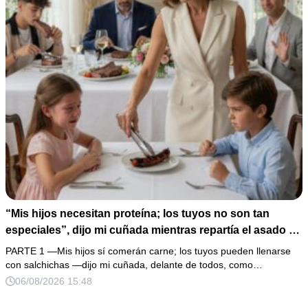
“Mis hijos necesitan proteína; los tuyos no son tan
especiales”, dijo mi cuñada mientras repartía el asado y
hacía llorar a mi hija. Mi esposo me pidió que no armara
PARTE 1 —Mis hijos sí comerán carne; los tuyos pueden llenarse
un escándalo, así que guardé silencio, terminé un pastel
con salchichas —dijo mi cuñada, delante de todos, como…
de boda de 8,000 pesos y coloqué sobre la mesa un
06/08/2026 15:48
documento que podía destruir sus planes familiares.