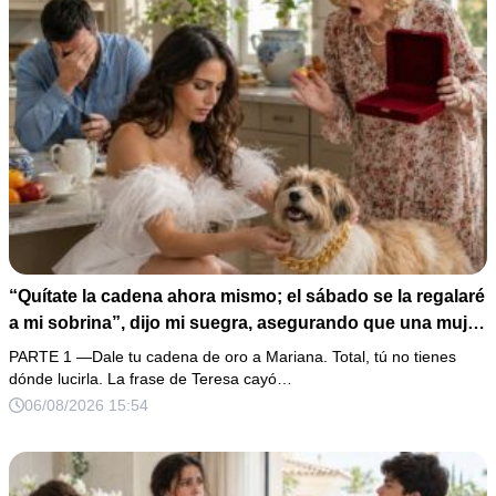
“Quítate la cadena ahora mismo; el sábado se la regalaré
a mi sobrina”, dijo mi suegra, asegurando que una mujer
con las manos marcadas por espinas no merecía 50
PARTE 1 —Dale tu cadena de oro a Mariana. Total, tú no tienes
gramos de oro. Mi esposo guardó silencio, así que
dónde lucirla. La frase de Teresa cayó…
obedecí con calma y le pedí que preparara la fiesta. Ella
06/08/2026 15:54
creyó haber ganado… hasta que proyecté el recibo
completo que había intentado ocultar.