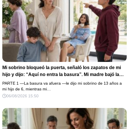
Mi sobrino bloqueó la puerta, señaló los zapatos de mi
hijo y dijo: “Aquí no entra la basura”. Mi madre bajó la
mirada y mi hermana siguió tomando café como si nada.
PARTE 1 —La basura va afuera —le dijo mi sobrino de 13 años a
Yo asentí, abracé a mi niño y me fui sin reclamar. Pero al
mi hijo de 6, mientras mi…
cancelar el depósito mensual descubrí que llevaba años
06/08/2026 15:50
pagando la escuela privada del mismo niño que acababa
de humillarlo.