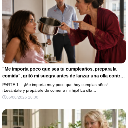
“Me importa poco que sea tu cumpleaños, prepara la
comida”, gritó mi suegra antes de lanzar una olla contra
mi cama. Mi esposo regresó horas después oliendo al
PARTE 1 —¡Me importa muy poco que hoy cumplas años!
perfume de su amante, seguro de que yo lo perdonaría.
¡Levántate y prepárale de comer a mi hijo! La olla…
Pero yo ya tenía 3 copias de los estados de cuenta y una
06/08/2026 16:00
carta que podía dejarlo sin el hogar que creía suyo.