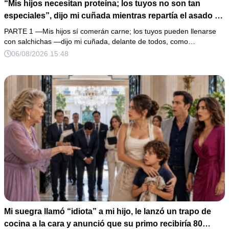
“Mis hijos necesitan proteína; los tuyos no son tan
especiales”, dijo mi cuñada mientras repartía el asado y
hacía llorar a mi hija. Mi esposo me pidió que no armara
PARTE 1 —Mis hijos sí comerán carne; los tuyos pueden llenarse
un escándalo, así que guardé silencio, terminé un pastel
con salchichas —dijo mi cuñada, delante de todos, como…
de boda de 8,000 pesos y coloqué sobre la mesa un
06/08/2026 15:48
documento que podía destruir sus planes familiares.
Mi suegra llamó “idiota” a mi hijo, le lanzó un trapo de
cocina a la cara y anunció que su primo recibiría 80