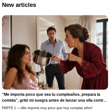
New articles
“Me importa poco que sea tu cumpleaños, prepara la
comida”, gritó mi suegra antes de lanzar una olla contra
mi cama. Mi esposo regresó horas después oliendo al
PARTE 1 —¡Me importa muy poco que hoy cumplas años!