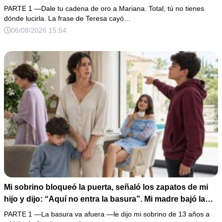
con las manos marcadas por espinas no merecía 50
PARTE 1 —Dale tu cadena de oro a Mariana. Total, tú no tienes
gramos de oro. Mi esposo guardó silencio, así que
dónde lucirla. La frase de Teresa cayó…
obedecí con calma y le pedí que preparara la fiesta. Ella
06/08/2026 15:54
creyó haber ganado… hasta que proyecté el recibo
completo que había intentado ocultar.
Mi sobrino bloqueó la puerta, señaló los zapatos de mi
hijo y dijo: “Aquí no entra la basura”. Mi madre bajó la
mirada y mi hermana siguió tomando café como si nada.
PARTE 1 —La basura va afuera —le dijo mi sobrino de 13 años a