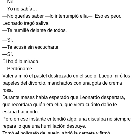
—No.
—Yo no sabía…
—No querías saber —lo interrumpió ella—. Eso es peor.
Leonardo tragó saliva.
—Te humillé delante de todos.
—Sí.
—Te acusé sin escucharte.
—Sí.
Él bajó la mirada.
—Perdóname.
Valeria miró el pastel destrozado en el suelo. Luego miró los
papeles del divorcio, manchados con una gota de crema
rosa.
Durante meses había esperado que Leonardo despertara,
que recordara quién era ella, que viera cuánto daño le
estaba haciendo.
Pero en ese instante entendió algo: una disculpa no siempre
repara lo que una humillación destruye.
Tomó el bolígrafo del suelo, abrió la carpeta y firmó.