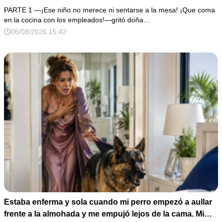
millones y el 50% de las acciones: “Aprende cuál es tu
PARTE 1 —¡Ese niño no merece ni sentarse a la mesa! ¡Que coma
lugar”. Permanecí en silencio hasta que terminaron de
en la cocina con los empleados!—gritó doña…
firmar; entonces mostré una grabación y alguien llamó a
06/08/2026 15:42
la puerta con varias órdenes judiciales…
Estaba enferma y sola cuando mi perro empezó a aullar
frente a la almohada y me empujó lejos de la cama. Mi