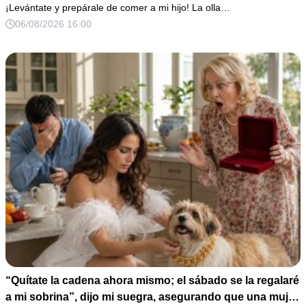
perfume de su amante, seguro de que yo lo perdonaría.
¡Levántate y prepárale de comer a mi hijo! La olla…
Pero yo ya tenía 3 copias de los estados de cuenta y una
06/08/2026 16:00
carta que podía dejarlo sin el hogar que creía suyo.
“Quítate la cadena ahora mismo; el sábado se la regalaré
a mi sobrina”, dijo mi suegra, asegurando que una mujer