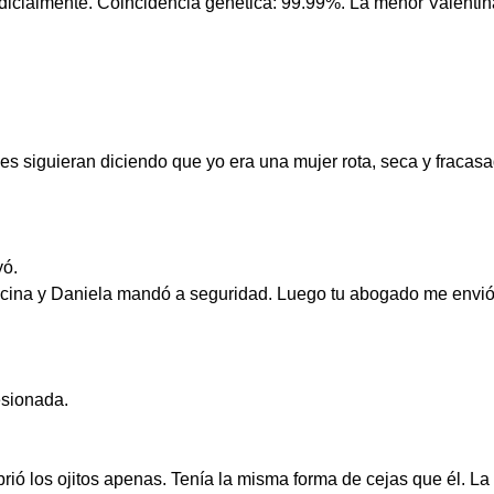
icialmente. Coincidencia genética: 99.99%. La menor Valentina
s siguieran diciendo que yo era una mujer rota, seca y fracas
yó.
ficina y Daniela mandó a seguridad. Luego tu abogado me envió
esionada.
ió los ojitos apenas. Tenía la misma forma de cejas que él. La m