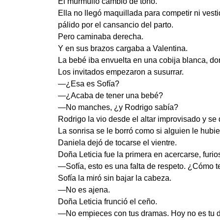
El murmullo cambió de tono.
Ella no llegó maquillada para competir ni vestid
pálido por el cansancio del parto.
Pero caminaba derecha.
Y en sus brazos cargaba a Valentina.
La bebé iba envuelta en una cobija blanca, do
Los invitados empezaron a susurrar.
—¿Esa es Sofía?
—¿Acaba de tener una bebé?
—No manches, ¿y Rodrigo sabía?
Rodrigo la vio desde el altar improvisado y se
La sonrisa se le borró como si alguien le hubi
Daniela dejó de tocarse el vientre.
Doña Leticia fue la primera en acercarse, furi
—Sofía, esto es una falta de respeto. ¿Cómo te
Sofía la miró sin bajar la cabeza.
—No es ajena.
Doña Leticia frunció el ceño.
—No empieces con tus dramas. Hoy no es tu d