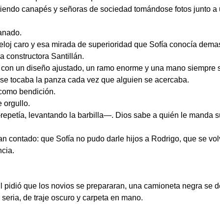
iendo canapés y señoras de sociedad tomándose fotos junto a u
anado.
reloj caro y esa mirada de superioridad que Sofía conocía dema
a constructora Santillán.
 con un diseño ajustado, un ramo enorme y una mano siempre so
 se tocaba la panza cada vez que alguien se acercaba.
como bendición.
 orgullo.
—repetía, levantando la barbilla—. Dios sabe a quién le manda s
ían contado: que Sofía no pudo darle hijos a Rodrigo, que se vol
cia.
vil pidió que los novios se prepararan, una camioneta negra se de
seria, de traje oscuro y carpeta en mano.