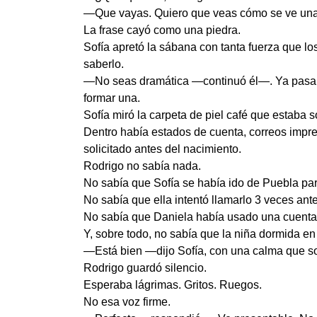
—Que vayas. Quiero que veas cómo se ve una m
La frase cayó como una piedra.
Sofía apretó la sábana con tanta fuerza que lo
saberlo.
—No seas dramática —continuó él—. Ya pasaro
formar una.
Sofía miró la carpeta de piel café que estaba so
Dentro había estados de cuenta, correos impr
solicitado antes del nacimiento.
Rodrigo no sabía nada.
No sabía que Sofía se había ido de Puebla pa
No sabía que ella intentó llamarlo 3 veces ant
No sabía que Daniela había usado una cuenta 
Y, sobre todo, no sabía que la niña dormida en
—Está bien —dijo Sofía, con una calma que so
Rodrigo guardó silencio.
Esperaba lágrimas. Gritos. Ruegos.
No esa voz firme.