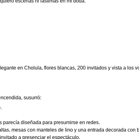
uiero escenas ni lástimas en mi boda.
egante en Cholula, flores blancas, 200 invitados y vista a los v
encendida, susurró:
.
s parecía diseñada para presumirse en redes.
s altas, mesas con manteles de lino y una entrada decorada con 
invitado a presenciar el espectáculo.