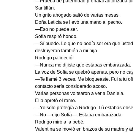
—Prueba de paternidad prenatal autorizada jud
Santillán.
Un grito ahogado salió de varias mesas.
Doña Leticia se llevó una mano al pecho.
—Eso no puede ser.
Sofía respiró hondo.
—Sí puede. Lo que no podía ser era que ustede
destruyeran también a mi hija.
Rodrigo palideció.
—Nunca me dijiste que estabas embarazada.
La voz de Sofía se quebró apenas, pero no ca
—Te llamé 3 veces. Me bloqueaste. Fui a tu o
contacto sería considerado acoso.
Varias personas voltearon a ver a Daniela.
Ella apretó el ramo.
—Yo solo protegía a Rodrigo. Tú estabas obs
—No —dijo Sofía—. Estaba embarazada.
Rodrigo miró a la bebé.
Valentina se movió en brazos de su madre y abr