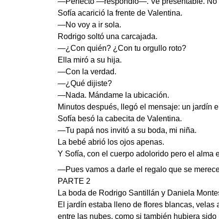
—Perfecto —respondió—. Ve presentable. No q
Sofía acarició la frente de Valentina.
—No voy a ir sola.
Rodrigo soltó una carcajada.
—¿Con quién? ¿Con tu orgullo roto?
Ella miró a su hija.
—Con la verdad.
—¿Qué dijiste?
—Nada. Mándame la ubicación.
Minutos después, llegó el mensaje: un jardín el
Sofía besó la cabecita de Valentina.
—Tu papá nos invitó a su boda, mi niña.
La bebé abrió los ojos apenas.
Y Sofía, con el cuerpo adolorido pero el alma 
—Pues vamos a darle el regalo que se merece
PARTE 2
La boda de Rodrigo Santillán y Daniela Monte
El jardín estaba lleno de flores blancas, vela
entre las nubes, como si también hubiera sido 