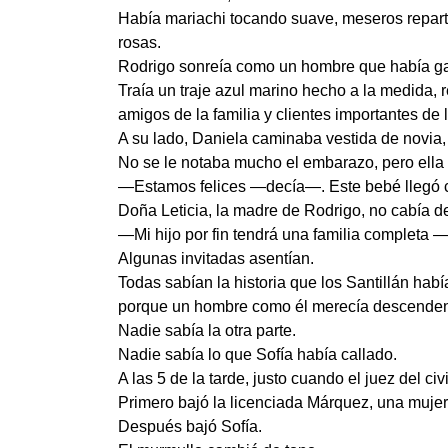
Había mariachi tocando suave, meseros repart
rosas.
Rodrigo sonreía como un hombre que había g
Traía un traje azul marino hecho a la medida, 
amigos de la familia y clientes importantes de l
A su lado, Daniela caminaba vestida de novia,
No se le notaba mucho el embarazo, pero ella
—Estamos felices —decía—. Este bebé llegó 
Doña Leticia, la madre de Rodrigo, no cabía de
—Mi hijo por fin tendrá una familia completa 
Algunas invitadas asentían.
Todas sabían la historia que los Santillán hab
porque un hombre como él merecía descenden
Nadie sabía la otra parte.
Nadie sabía lo que Sofía había callado.
A las 5 de la tarde, justo cuando el juez del ci
Primero bajó la licenciada Márquez, una mujer 
Después bajó Sofía.