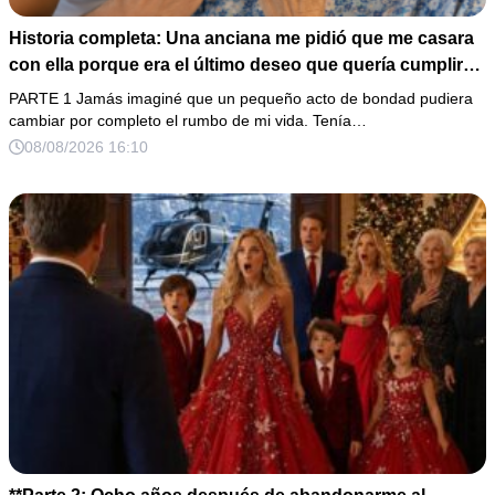
Historia completa: Una anciana me pidió que me casara
con ella porque era el último deseo que quería cumplir
antes de morir. Después de su fallecimiento, su abogado
PARTE 1 Jamás imaginé que un pequeño acto de bondad pudiera
puso en mis manos una vieja bolsa de hospital que
cambiar por completo el rumbo de mi vida. Tenía…
había conservado durante años y me dijo: «Ella te eligió
08/08/2026 16:10
por una razón que todavía no conoces».