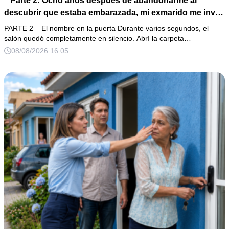
**Parte 2: Ocho años después de abandonarme al
descubrir que estaba embarazada, mi exmarido me invitó
a la cena de Navidad convencido de que podría burlarse
PARTE 2 – El nombre en la puerta Durante varios segundos, el
de la mujer a la que creía una fracasada y sin hijos. Lo
salón quedó completamente en silencio. Abrí la carpeta…
que jamás imaginó fue que esa noche sería él quien
08/08/2026 16:05
terminaría enfrentándose a la verdad.**