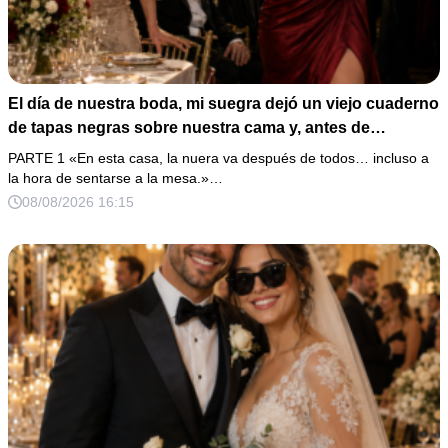
El día de nuestra boda, mi suegra dejó un viejo cuaderno
de tapas negras sobre nuestra cama y, antes de
marcharse, dijo: «En esta familia todos deben cumplir
PARTE 1 «En esta casa, la nuera va después de todos… incluso a
una misma regla…».
la hora de sentarse a la mesa.»…
08/08/2026 16:15