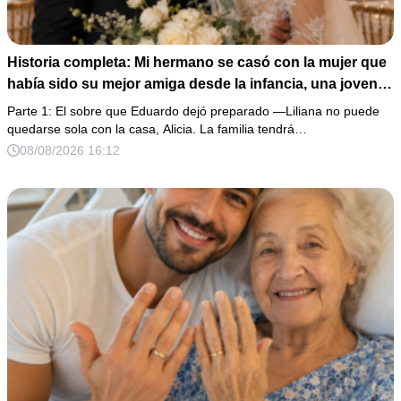
Historia completa: Mi hermano se casó con la mujer que
había sido su mejor amiga desde la infancia, una joven
ciega a la que protegió durante toda su vida. Tras su
Parte 1: El sobre que Eduardo dejó preparado —Liliana no puede
fallecimiento, ella me entregó un sobre y me confesó la
quedarse sola con la casa, Alicia. La familia tendrá…
verdadera razón por la que él la eligió a ella por encima
08/08/2026 16:12
de toda nuestra familia.