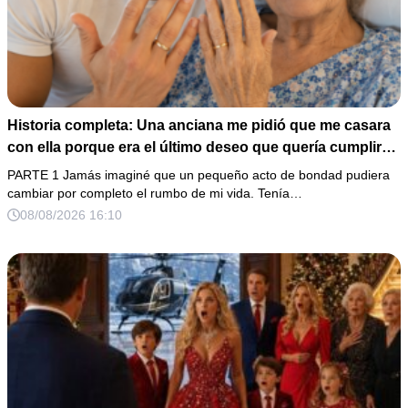
Historia completa: Una anciana me pidió que me casara
con ella porque era el último deseo que quería cumplir
antes de morir. Después de su fallecimiento, su abogado
PARTE 1 Jamás imaginé que un pequeño acto de bondad pudiera
puso en mis manos una vieja bolsa de hospital que
cambiar por completo el rumbo de mi vida. Tenía…
había conservado durante años y me dijo: «Ella te eligió
08/08/2026 16:10
por una razón que todavía no conoces».