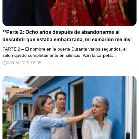
**Parte 2: Ocho años después de abandonarme al
descubrir que estaba embarazada, mi exmarido me invitó
a la cena de Navidad convencido de que podría burlarse
PARTE 2 – El nombre en la puerta Durante varios segundos, el
de la mujer a la que creía una fracasada y sin hijos. Lo
salón quedó completamente en silencio. Abrí la carpeta…
que jamás imaginó fue que esa noche sería él quien
08/08/2026 16:05
terminaría enfrentándose a la verdad.**