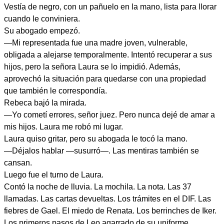
Vestía de negro, con un pañuelo en la mano, lista para llorar
cuando le conviniera.
Su abogado empezó.
—Mi representada fue una madre joven, vulnerable,
obligada a alejarse temporalmente. Intentó recuperar a sus
hijos, pero la señora Laura se lo impidió. Además,
aprovechó la situación para quedarse con una propiedad
que también le correspondía.
Rebeca bajó la mirada.
—Yo cometí errores, señor juez. Pero nunca dejé de amar a
mis hijos. Laura me robó mi lugar.
Laura quiso gritar, pero su abogada le tocó la mano.
—Déjalos hablar —susurró—. Las mentiras también se
cansan.
Luego fue el turno de Laura.
Contó la noche de lluvia. La mochila. La nota. Las 37
llamadas. Las cartas devueltas. Los trámites en el DIF. Las
fiebres de Gael. El miedo de Renata. Los berrinches de Iker.
Los primeros pasos de Leo agarrado de su uniforme.