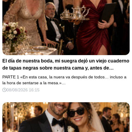
El día de nuestra boda, mi suegra dejó un viejo cuaderno
de tapas negras sobre nuestra cama y, antes de
marcharse, dijo: «En esta familia todos deben cumplir
PARTE 1 «En esta casa, la nuera va después de todos… incluso a
una misma regla…».
la hora de sentarse a la mesa.»…
08/08/2026 16:15