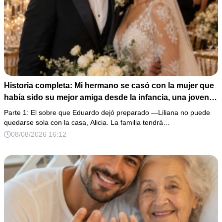
Historia completa: Mi hermano se casó con la mujer que
había sido su mejor amiga desde la infancia, una joven
ciega a la que protegió durante toda su vida. Tras su
Parte 1: El sobre que Eduardo dejó preparado —Liliana no puede
fallecimiento, ella me entregó un sobre y me confesó la
quedarse sola con la casa, Alicia. La familia tendrá…
verdadera razón por la que él la eligió a ella por encima
08/08/2026 16:12
de toda nuestra familia.