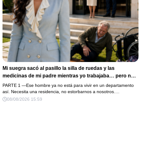
Mi suegra sacó al pasillo la silla de ruedas y las
medicinas de mi padre mientras yo trabajaba… pero no
sabía que él era dueño de la casa y que su hijo acabaría
PARTE 1 —Ese hombre ya no está para vivir en un departamento
perdiéndolo todo
así. Necesita una residencia, no estorbarnos a nosotros.…
08/08/2026 15:59