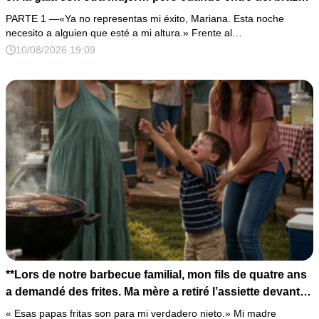
del hombre que él más admiraba, descubrió demasiado
PARTE 1 —«Ya no representas mi éxito, Mariana. Esta noche
tarde que era mi padre.
necesito a alguien que esté a mi altura.» Frente al…
10/08/2026 19:09
**Lors de notre barbecue familial, mon fils de quatre ans
a demandé des frites. Ma mère a retiré l’assiette devant
lui en déclarant : « Celles-ci sont pour mon véritable
« Esas papas fritas son para mi verdadero nieto.» Mi madre