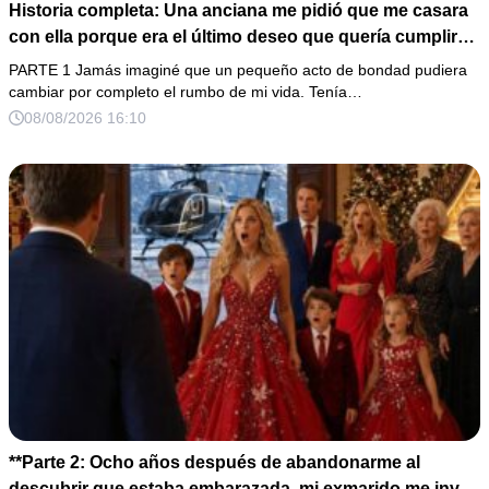
Historia completa: Una anciana me pidió que me casara
con ella porque era el último deseo que quería cumplir
antes de morir. Después de su fallecimiento, su abogado
PARTE 1 Jamás imaginé que un pequeño acto de bondad pudiera
puso en mis manos una vieja bolsa de hospital que
cambiar por completo el rumbo de mi vida. Tenía…
había conservado durante años y me dijo: «Ella te eligió
08/08/2026 16:10
por una razón que todavía no conoces».
**Parte 2: Ocho años después de abandonarme al
descubrir que estaba embarazada, mi exmarido me invitó