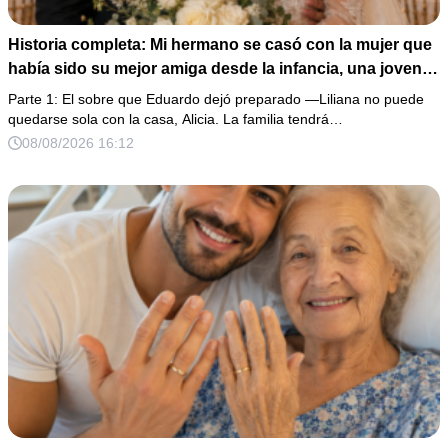
Historia completa: Mi hermano se casó con la mujer que
había sido su mejor amiga desde la infancia, una joven
ciega a la que protegió durante toda su vida. Tras su
Parte 1: El sobre que Eduardo dejó preparado —Liliana no puede
fallecimiento, ella me entregó un sobre y me confesó la
quedarse sola con la casa, Alicia. La familia tendrá…
verdadera razón por la que él la eligió a ella por encima
08/08/2026 16:12
de toda nuestra familia.