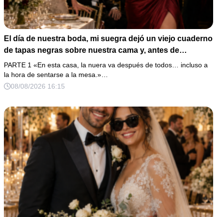
El día de nuestra boda, mi suegra dejó un viejo cuaderno
de tapas negras sobre nuestra cama y, antes de
marcharse, dijo: «En esta familia todos deben cumplir
PARTE 1 «En esta casa, la nuera va después de todos… incluso a
una misma regla…».
la hora de sentarse a la mesa.»…
08/08/2026 16:15