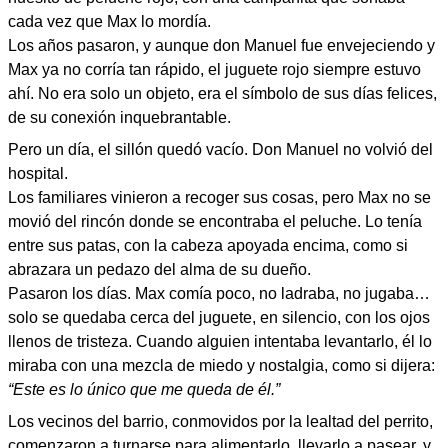
cada vez que Max lo mordía.
Los años pasaron, y aunque don Manuel fue envejeciendo y
Max ya no corría tan rápido, el juguete rojo siempre estuvo
ahí. No era solo un objeto, era el símbolo de sus días felices,
de su conexión inquebrantable.
Pero un día, el sillón quedó vacío. Don Manuel no volvió del
hospital.
Los familiares vinieron a recoger sus cosas, pero Max no se
movió del rincón donde se encontraba el peluche. Lo tenía
entre sus patas, con la cabeza apoyada encima, como si
abrazara un pedazo del alma de su dueño.
Pasaron los días. Max comía poco, no ladraba, no jugaba…
solo se quedaba cerca del juguete, en silencio, con los ojos
llenos de tristeza. Cuando alguien intentaba levantarlo, él lo
miraba con una mezcla de miedo y nostalgia, como si dijera:
“Este es lo único que me queda de él.”
Los vecinos del barrio, conmovidos por la lealtad del perrito,
comenzaron a turnarse para alimentarlo, llevarlo a pasear, y