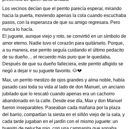
Los vecinos decían que el perrito parecía esperar, mirando
hacia la puerta, moviendo apenas la cola cuando escuchaba
pasos, con la esperanza de que su amigo regresara. Pero
nunca lo hacía.
El juguete, aunque viejo y roto, se convirtió en un símbolo de
amor eterno. Nadie tuvo el corazón para quitárselo. Porque,
a su manera, ese perrito seguía cuidando el último pedacito
de su dueño… el recuerdo más puro que le quedaba.
Después de que su dueño falleciera, este perrito afligido se
negó a dejar ir su juguete favorito. 🐶💔
Max, un perrito mestizo de ojos grandes y alma noble, había
pasado casi toda su vida al lado de don Manuel, un anciano
jubilado que lo rescató cuando apenas era un cachorro
abandonado en la calle. Desde ese día, Max y don Manuel
fueron inseparables. Paseaban cada mañana por la plaza
del barrio, compartían la siesta en el sillón viejo de la sala, y
cada tarde jugaban en el jardín con el mismo juguete: un
huesito de peluche rojo, con una campanita que sonaba