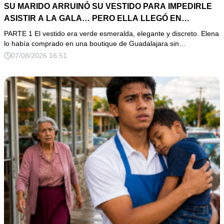
SU MARIDO ARRUINÓ SU VESTIDO PARA IMPEDIRLE
ASISTIR A LA GALA… PERO ELLA LLEGÓ EN
LIMUSINA COMO INVITADA DE HONOR DEL DUEÑO DE
PARTE 1 El vestido era verde esmeralda, elegante y discreto. Elena
LA EMPRESA
lo había comprado en una boutique de Guadalajara sin…
07/08/2026 16:51