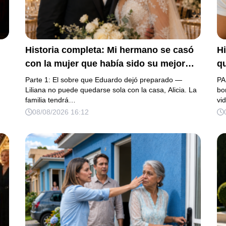
Historia completa: Mi hermano se casó
Hi
con la mujer que había sido su mejor
qu
amiga desde la infancia, una joven ciega
úl
Parte 1: El sobre que Eduardo dejó preparado —
PA
s
a la que protegió durante toda su vida.
Liliana no puede quedarse sola con la casa, Alicia. La
de
bo
familia tendrá…
vi
Tras su fallecimiento, ella me entregó un
s
08/08/2026 16:12
sobre y me confesó la verdadera razón
vi
por la que él la eligió a ella por encima
c
de toda nuestra familia.
«E
n