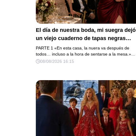
El día de nuestra boda, mi suegra dejó
un viejo cuaderno de tapas negras
sobre nuestra cama y, antes de
PARTE 1 «En esta casa, la nuera va después de
marcharse, dijo: «En esta familia todo
todos… incluso a la hora de sentarse a la mesa.»…
08/08/2026 16:15
deben cumplir una misma regla…».