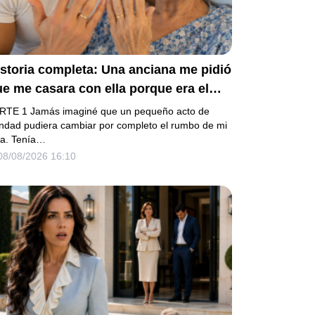
storia completa: Una anciana me pidió
e me casara con ella porque era el
timo deseo que quería cumplir antes
RTE 1 Jamás imaginé que un pequeño acto de
 morir. Después de su fallecimiento,
ndad pudiera cambiar por completo el rumbo de mi
da. Tenía…
u abogado puso en mis manos una
08/08/2026 16:10
eja bolsa de hospital que había
onservado durante años y me dijo:
lla te eligió por una razón que todavía
o conoces».