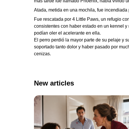
más tarde fue llamado Phoenix, había vivido u
Atada, metida en una mochila, fue incendiada 
Fue rescatada por 4 Little Paws, un refugio c
consistentes con haber estado en un kennel y 
podían oler el acelerante en ella.
El perro perdió la mayor parte de su pelaje y
soportado tanto dolor y haber pasado por mucha
cenizas.
New articles