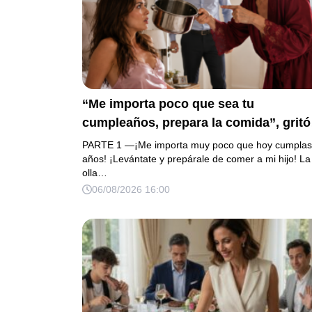
“Me importa poco que sea tu
cumpleaños, prepara la comida”, gritó
mi suegra antes de lanzar una olla
PARTE 1 —¡Me importa muy poco que hoy cumplas
contra mi cama. Mi esposo regresó
años! ¡Levántate y prepárale de comer a mi hijo! La
olla…
horas después oliendo al perfume de 
06/08/2026 16:00
amante, seguro de que yo lo perdonarí
Pero yo ya tenía 3 copias de los estad
de cuenta y una carta que podía dejarl
sin el hogar que creía suyo.