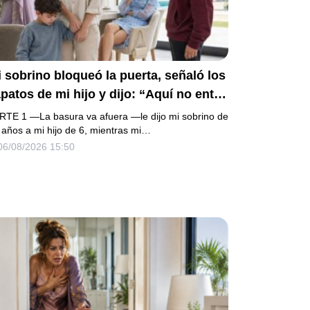
 sobrino bloqueó la puerta, señaló los
patos de mi hijo y dijo: “Aquí no entra
 basura”. Mi madre bajó la mirada y mi
RTE 1 —La basura va afuera —le dijo mi sobrino de
ermana siguió tomando café como si
 años a mi hijo de 6, mientras mi…
06/08/2026 15:50
da. Yo asentí, abracé a mi niño y me
i sin reclamar. Pero al cancelar el
epósito mensual descubrí que llevaba
os pagando la escuela privada del
ismo niño que acababa de humillarlo.