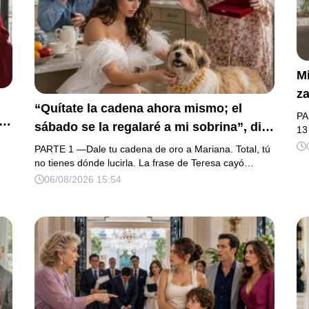
Mi
za
“Quítate la cadena ahora mismo; el
la
PA
sábado se la regalaré a mi sobrina”, dijo
h
13
mi suegra, asegurando que una mujer
na
PARTE 1 —Dale tu cadena de oro a Mariana. Total, tú
con las manos marcadas por espinas no
no tienes dónde lucirla. La frase de Teresa cayó…
fu
su
06/08/2026 15:54
merecía 50 gramos de oro. Mi esposo
d
a.
guardó silencio, así que obedecí con
añ
os
calma y le pedí que preparara la fiesta.
m
o
Ella creyó haber ganado… hasta que
proyecté el recibo completo que había
intentado ocultar.