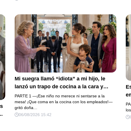
d
a.
guardó silencio, así que obedecí con
añ
os
calma y le pedí que preparara la fiesta.
m
o
Ella creyó haber ganado… hasta que
proyecté el recibo completo que había
intentado ocultar.
Mi suegra llamó “idiota” a mi hijo, le
lanzó un trapo de cocina a la cara y
E
anunció que su primo recibiría 80
em
PARTE 1 —¡Ese niño no merece ni sentarse a la
millones y el 50% de las acciones:
mesa! ¡Que coma en la cocina con los empleados!—
m
PA
os
gritó doña…
“Aprende cuál es tu lugar”. Permanecí
re
lo
a
06/08/2026 15:42
en silencio hasta que terminaron de
“A
ar
firmar; entonces mostré una grabación
o