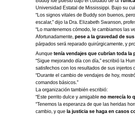
Buddy fue puesto bajo el cuidado de la
Tunic
Universidad Estatal de Mississippi. Bajo su c
“Los signos vitales de Buddy son buenos, pe
escalar,” dijo la Dra. Elizabeth Swanson, profe
“Lo mantenemos cómodo, le cambiamos las ve
Afortunadamente,
pese a la gravedad de sus 
párpados será reparado quirúrgicamente, y pr
Aunque
tenía vendajes que cubrían toda la 
“Sigue mejorando día con día,” escribió la H
satisfechos con los resultados de sus injerto
“Durante el cambio de vendajes de hoy, mostró
comandos básicos.”
La organización también escribió:
“Este perrito dulce y amigable
no merecía lo q
“Tenemos la esperanza de que las heridas hor
cambio, y que
la justicia se haga en casos 