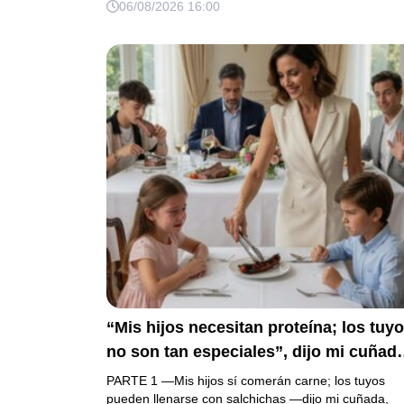
06/08/2026 16:00
amante, seguro de que yo lo perdonarí
Pero yo ya tenía 3 copias de los estad
de cuenta y una carta que podía dejarl
sin el hogar que creía suyo.
“Mis hijos necesitan proteína; los tuy
no son tan especiales”, dijo mi cuñad
mientras repartía el asado y hacía llor
PARTE 1 —Mis hijos sí comerán carne; los tuyos
a mi hija. Mi esposo me pidió que no
pueden llenarse con salchichas —dijo mi cuñada,