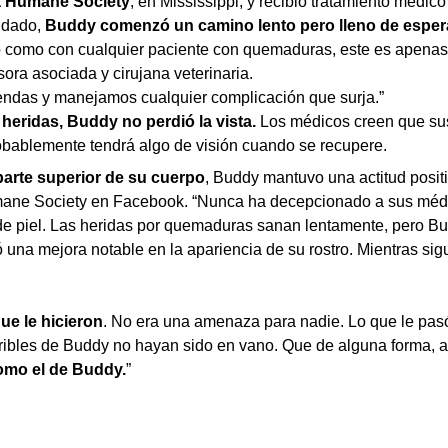
a Humane Society
, en Mississippi, y recibió tratamiento médic
uidado,
Buddy comenzó un camino lento pero lleno de espera
ro como con cualquier paciente con quemaduras, este es apena
sora asociada y cirujana veterinaria.
ndas y manejamos cualquier complicación que surja.”
heridas, Buddy no perdió la vista.
Los médicos creen que sus 
obablemente tendrá algo de visión cuando se recupere.
parte superior de su cuerpo
, Buddy mantuvo una actitud positi
umane Society en Facebook. “Nunca ha decepcionado a sus méd
s de piel. Las heridas por quemaduras sanan lentamente, pero B
 una mejora notable en la apariencia de su rostro. Mientras s
ue le hicieron
. No era una amenaza para nadie. Lo que le pas
ribles de Buddy no hayan sido en vano. Que de alguna forma, a
como el de Buddy.
”