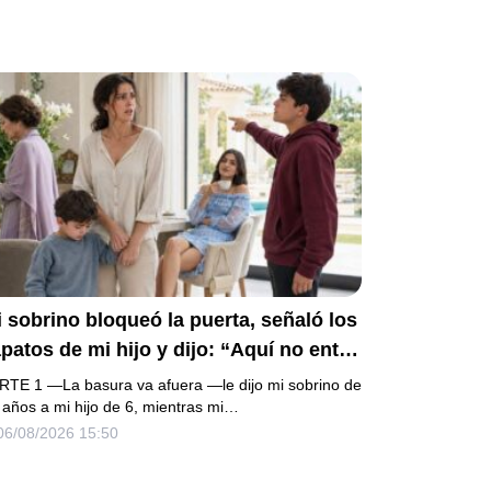
 sobrino bloqueó la puerta, señaló los
patos de mi hijo y dijo: “Aquí no entra
 basura”. Mi madre bajó la mirada y mi
RTE 1 —La basura va afuera —le dijo mi sobrino de
ermana siguió tomando café como si
 años a mi hijo de 6, mientras mi…
06/08/2026 15:50
da. Yo asentí, abracé a mi niño y me
i sin reclamar. Pero al cancelar el