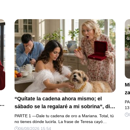
Mi
za
“Quítate la cadena ahora mismo; el
la
PA
sábado se la regalaré a mi sobrina”, dijo
h
13
mi suegra, asegurando que una mujer
na
PARTE 1 —Dale tu cadena de oro a Mariana. Total, tú
con las manos marcadas por espinas no
no tienes dónde lucirla. La frase de Teresa cayó…
fu
su
06/08/2026 15:54
merecía 50 gramos de oro. Mi esposo