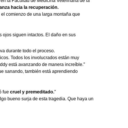
o en la Facultad de Medicina Veterinaria de la
nza hacia la recuperación.
s el comienzo de una larga montaña que
ojos siguen intactos. El daño en sus
va durante todo el proceso.
icos. Todos los involucrados están muy
uddy está avanzando de manera increíble.”
igue sanando, también está aprendiendo
ó fue
cruel y premeditado.
”
lgo bueno surja de esta tragedia. Que haya un