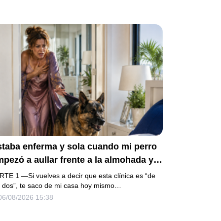
epósito mensual descubrí que llevaba
os pagando la escuela privada del
ismo niño que acababa de humillarlo.
staba enferma y sola cuando mi perro
pezó a aullar frente a la almohada y
e empujó lejos de la cama. Mi esposo
RTE 1 —Si vuelves a decir que esta clínica es “de
gresó un día antes y susurró:
s dos”, te saco de mi casa hoy mismo…
06/08/2026 15:38
cuéstate, amor, yo te cuidaré”. Fingí
bedecer, pero escondí una grabadora