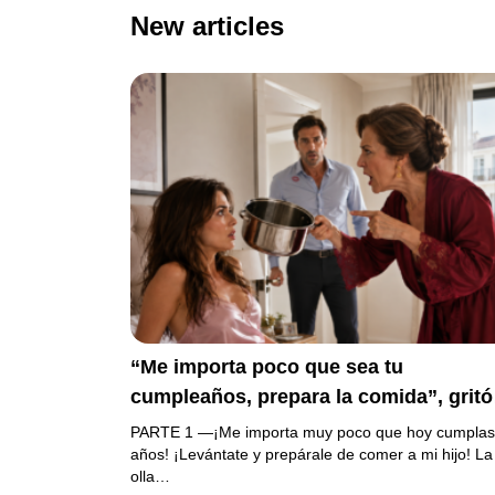
New articles
“Me importa poco que sea tu
cumpleaños, prepara la comida”, gritó
mi suegra antes de lanzar una olla
PARTE 1 —¡Me importa muy poco que hoy cumplas
contra mi cama. Mi esposo regresó
años! ¡Levántate y prepárale de comer a mi hijo! La
olla…
horas después oliendo al perfume de 