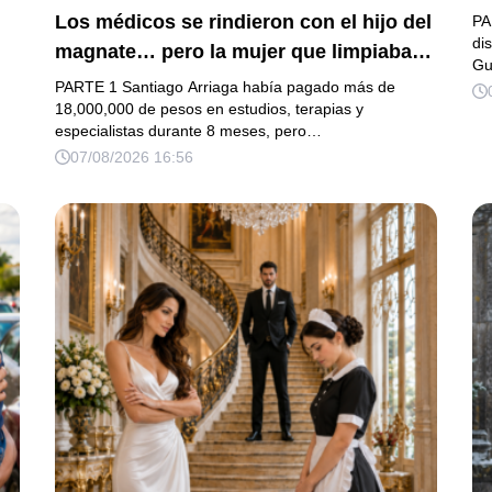
G
Los médicos se rindieron con el hijo del
PA
L
di
magnate… pero la mujer que limpiaba
Gu
D
su casa descubrió la verdad que nadie
PARTE 1 Santiago Arriaga había pagado más de
quiso escuchar.
18,000,000 de pesos en estudios, terapias y
especialistas durante 8 meses, pero…
07/08/2026 16:56