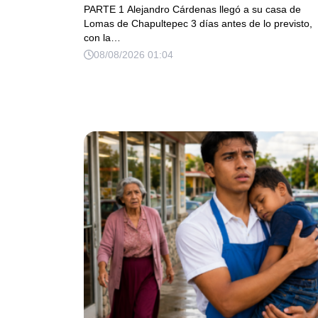
cambió para siempre a sus 3 hijos
PARTE 1 Alejandro Cárdenas llegó a su casa de
Lomas de Chapultepec 3 días antes de lo previsto,
con la…
08/08/2026 01:04