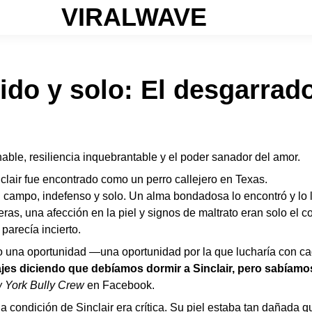
VIRALWAVE
do y solo: El desgarrado
nable, resiliencia inquebrantable y el poder sanador del amor.
lair fue encontrado como un perro callejero en Texas.
campo, indefenso y solo. Un alma bondadosa lo encontró y lo l
as, una afección en la piel y signos de maltrato eran solo el 
 parecía incierto.
dio una oportunidad —una oportunidad por la que lucharía con c
es diciendo que debíamos dormir a Sinclair, pero sabíamos
 York Bully Crew
en Facebook.
la condición de Sinclair era crítica. Su piel estaba tan dañada 