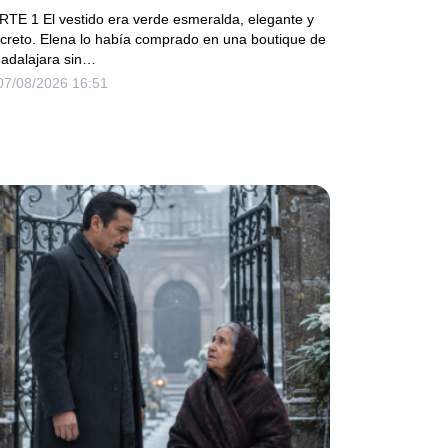
ALA… PERO ELLA LLEGÓ EN
RTE 1 El vestido era verde esmeralda, elegante y
IMUSINA COMO INVITADA DE HONOR
screto. Elena lo había comprado en una boutique de
adalajara sin…
EL DUEÑO DE LA EMPRESA
07/08/2026 16:51