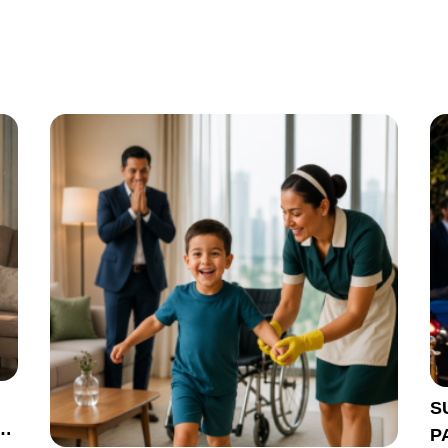
S
e
P