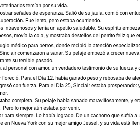
veterinarios temían por su vida.
ostrar señales de esperanza. Salió de su jaula, comió con ent
peración. Fue lento, pero estaba ocurriendo.
os intravenosos y tenía un apetito saludable. Su espíritu empeza
sos, movía la cola, y mostraba destellos del perrito feliz que er
efugio médico para perros, donde recibió la atención especializa
 Sinclair comenzaron a sanar. Su pelaje empezó a crecer nueva
ante su terrible pasado.
ba al personal con amor, un verdadero testimonio de su fuerza y
r floreció. Para el Día 12, había ganado peso y rebosaba de ale
esó con fuerza. Para el Día 25, Sinclair estaba prosperando: ya
mor.
estaba completa. Su pelaje había sanado maravillosamente, y er
s. Pero lo mejor aún estaba por venir.
gar para siempre. Lo había logrado. De un cachorro que sufría 
e en Nueva York con su mejor amigo Jessel, y su vida está llen