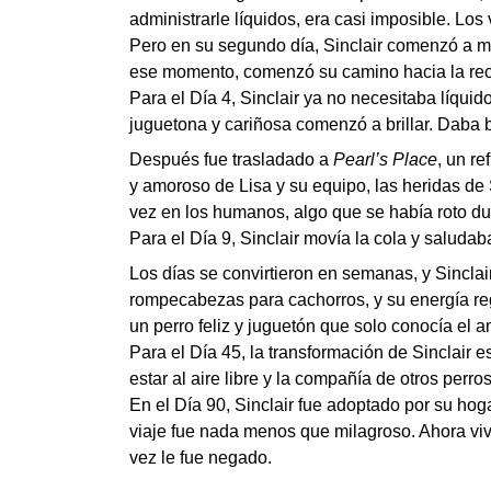
administrarle líquidos, era casi imposible. Los 
Pero en su segundo día, Sinclair comenzó a m
ese momento, comenzó su camino hacia la recu
Para el Día 4, Sinclair ya no necesitaba líquid
juguetona y cariñosa comenzó a brillar. Daba be
Después fue trasladado a
Pearl’s Place
, un r
y amoroso de Lisa y su equipo, las heridas de
vez en los humanos, algo que se había roto dur
Para el Día 9, Sinclair movía la cola y saluda
Los días se convirtieron en semanas, y Sinclai
rompecabezas para cachorros, y su energía regr
un perro feliz y juguetón que solo conocía el a
Para el Día 45, la transformación de Sinclair 
estar al aire libre y la compañía de otros perro
En el Día 90, Sinclair fue adoptado por su ho
viaje fue nada menos que milagroso. Ahora viv
vez le fue negado.