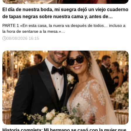
El día de nuestra boda, mi suegra dejó un viejo cuaderno
de tapas negras sobre nuestra cama y, antes de
marcharse, dijo: «En esta familia todos deben cumplir
PARTE 1 «En esta casa, la nuera va después de todos… incluso a
una misma regla…».
la hora de sentarse a la mesa.»…
08/08/2026 16:15
Historia completa: Mi hermano se casó con la mujer que