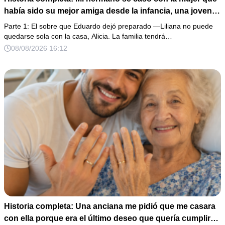
había sido su mejor amiga desde la infancia, una joven
ciega a la que protegió durante toda su vida. Tras su
Parte 1: El sobre que Eduardo dejó preparado —Liliana no puede
fallecimiento, ella me entregó un sobre y me confesó la
quedarse sola con la casa, Alicia. La familia tendrá…
verdadera razón por la que él la eligió a ella por encima
08/08/2026 16:12
de toda nuestra familia.
Historia completa: Una anciana me pidió que me casara
con ella porque era el último deseo que quería cumplir