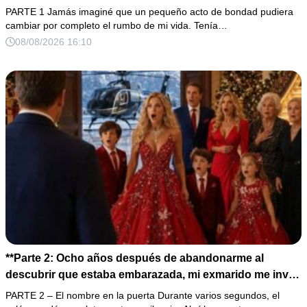
antes de morir. Después de su fallecimiento, su abogado
PARTE 1 Jamás imaginé que un pequeño acto de bondad pudiera
puso en mis manos una vieja bolsa de hospital que
cambiar por completo el rumbo de mi vida. Tenía…
había conservado durante años y me dijo: «Ella te eligió
08/08/2026 16:10
por una razón que todavía no conoces».
**Parte 2: Ocho años después de abandonarme al
descubrir que estaba embarazada, mi exmarido me invitó
a la cena de Navidad convencido de que podría burlarse
PARTE 2 – El nombre en la puerta Durante varios segundos, el