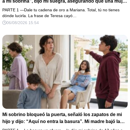
a mi sobrina”, dijo mi suegra, asegurando que una mujer
con las manos marcadas por espinas no merecía 50
PARTE 1 —Dale tu cadena de oro a Mariana. Total, tú no tienes
gramos de oro. Mi esposo guardó silencio, así que
dónde lucirla. La frase de Teresa cayó…
obedecí con calma y le pedí que preparara la fiesta. Ella
06/08/2026 15:54
creyó haber ganado… hasta que proyecté el recibo
completo que había intentado ocultar.
Mi sobrino bloqueó la puerta, señaló los zapatos de mi
hijo y dijo: “Aquí no entra la basura”. Mi madre bajó la
mirada y mi hermana siguió tomando café como si nada.