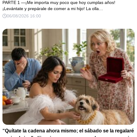
mi cama. Mi esposo regresó horas después oliendo al
PARTE 1 —¡Me importa muy poco que hoy cumplas años!
perfume de su amante, seguro de que yo lo perdonaría.
¡Levántate y prepárale de comer a mi hijo! La olla…
Pero yo ya tenía 3 copias de los estados de cuenta y una
06/08/2026 16:00
carta que podía dejarlo sin el hogar que creía suyo.
“Quítate la cadena ahora mismo; el sábado se la regalaré