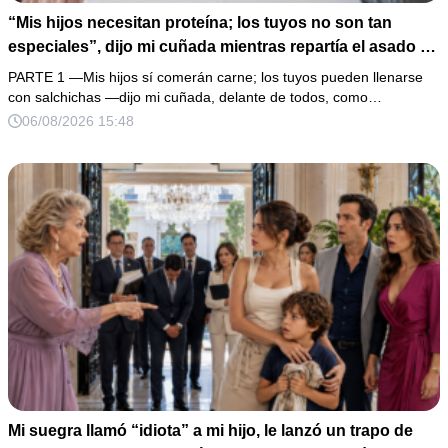
“Mis hijos necesitan proteína; los tuyos no son tan
especiales”, dijo mi cuñada mientras repartía el asado y
hacía llorar a mi hija. Mi esposo me pidió que no armara
PARTE 1 —Mis hijos sí comerán carne; los tuyos pueden llenarse
un escándalo, así que guardé silencio, terminé un pastel
con salchichas —dijo mi cuñada, delante de todos, como…
de boda de 8,000 pesos y coloqué sobre la mesa un
06/08/2026 15:48
documento que podía destruir sus planes familiares.
Mi suegra llamó “idiota” a mi hijo, le lanzó un trapo de