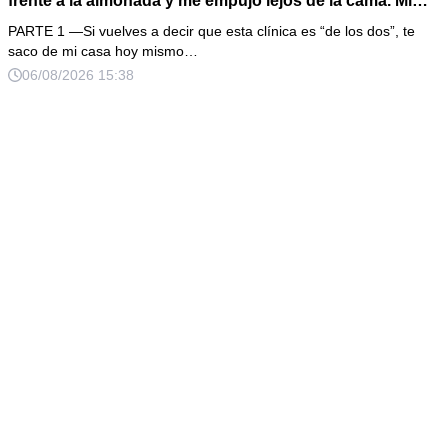
frente a la almohada y me empujó lejos de la cama. Mi
esposo regresó un día antes y susurró: “Acuéstate,
PARTE 1 —Si vuelves a decir que esta clínica es “de los dos”, te
amor, yo te cuidaré”. Fingí obedecer, pero escondí una
saco de mi casa hoy mismo…
grabadora bajo la cobija… Esa noche escuché por qué
06/08/2026 15:38
querían declararme incapaz el viernes.