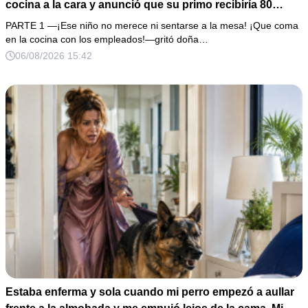
cocina a la cara y anunció que su primo recibiría 80
millones y el 50% de las acciones: “Aprende cuál es tu
PARTE 1 —¡Ese niño no merece ni sentarse a la mesa! ¡Que coma
lugar”. Permanecí en silencio hasta que terminaron de
en la cocina con los empleados!—gritó doña…
firmar; entonces mostré una grabación y alguien llamó a
06/08/2026 15:42
la puerta con varias órdenes judiciales…
Estaba enferma y sola cuando mi perro empezó a aullar