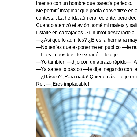
intenso con un hombre que parecía perfecto.
Me permití imaginar que podía convertirse en 
contestar. La herida aún era reciente, pero dec
Cuando aterrizó el avión, tomé mi maleta y sal
Estallé en carcajadas. Su humor descarado al in
—¿Así que lo admites? ¿Eres la hermana mayor
—No tenías que exponerme en público —le res
—Eres imposible. Te extrañé —le dije.
—Yo también —dijo con un abrazo rápido—. Aho
—Ya sabes lo básico —le dije, negando con l
—¿Básico? ¡Para nada! Quiero más —dijo em
Reí. —¡Eres implacable!