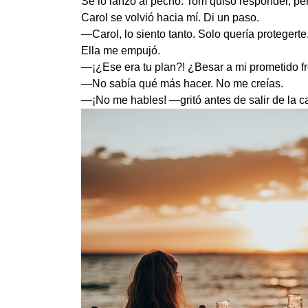
Se lo lanzó al pecho. Tom quiso responder, per
Carol se volvió hacia mí. Di un paso.
—Carol, lo siento tanto. Solo quería protegerte
Ella me empujó.
—¡¿Ese era tu plan?! ¿Besar a mi prometido fr
—No sabía qué más hacer. No me creías.
—¡No me hables! —gritó antes de salir de la c