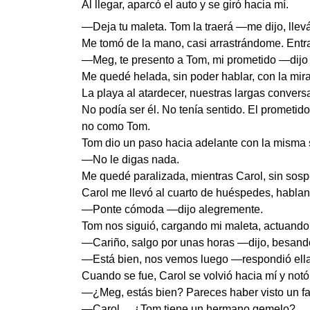
Al llegar, aparcó el auto y se giró hacia mí.
—Deja tu maleta. Tom la traerá —me dijo, llev
Me tomó de la mano, casi arrastrándome. Entra
—Meg, te presento a Tom, mi prometido —dijo 
Me quedé helada, sin poder hablar, con la mir
La playa al atardecer, nuestras largas conver
No podía ser él. No tenía sentido. El promet
no como Tom.
Tom dio un paso hacia adelante con la misma 
—No le digas nada.
Me quedé paralizada, mientras Carol, sin sos
Carol me llevó al cuarto de huéspedes, hablan
—Ponte cómoda —dijo alegremente.
Tom nos siguió, cargando mi maleta, actuando 
—Cariño, salgo por unas horas —dijo, besand
—Está bien, nos vemos luego —respondió ella
Cuando se fue, Carol se volvió hacia mí y notó 
—¿Meg, estás bien? Pareces haber visto un f
—Carol… ¿Tom tiene un hermano gemelo?