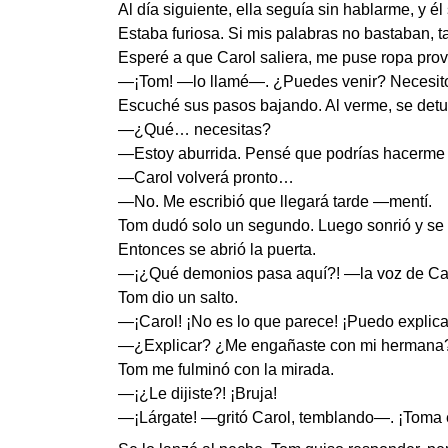
Al día siguiente, ella seguía sin hablarme, y é
Estaba furiosa. Si mis palabras no bastaban, t
Esperé a que Carol saliera, me puse ropa prov
—¡Tom! —lo llamé—. ¿Puedes venir? Necesit
Escuché sus pasos bajando. Al verme, se det
—¿Qué… necesitas?
—Estoy aburrida. Pensé que podrías hacerme
—Carol volverá pronto…
—No. Me escribió que llegará tarde —mentí.
Tom dudó solo un segundo. Luego sonrió y se 
Entonces se abrió la puerta.
—¡¿Qué demonios pasa aquí?! —la voz de Caro
Tom dio un salto.
—¡Carol! ¡No es lo que parece! ¡Puedo explica
—¿Explicar? ¿Me engañaste con mi hermana? 
Tom me fulminó con la mirada.
—¡¿Le dijiste?! ¡Bruja!
—¡Lárgate! —gritó Carol, temblando—. ¡Toma es