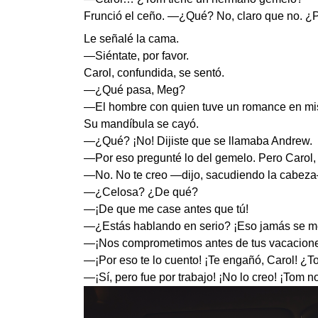
Frunció el ceño. —¿Qué? No, claro que no. ¿
Le señalé la cama.
—Siéntate, por favor.
Carol, confundida, se sentó.
—¿Qué pasa, Meg?
—El hombre con quien tuve un romance en m
Su mandíbula se cayó.
—¿Qué? ¡No! Dijiste que se llamaba Andrew.
—Por eso pregunté lo del gemelo. Pero Carol, 
—No. No te creo —dijo, sacudiendo la cabeza—
—¿Celosa? ¿De qué?
—¡De que me case antes que tú!
—¿Estás hablando en serio? ¡Eso jamás se me
—¡Nos comprometimos antes de tus vacacion
—¡Por eso te lo cuento! ¡Te engañó, Carol! ¿T
—¡Sí, pero fue por trabajo! ¡No lo creo! ¡Tom no