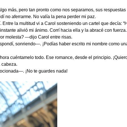
algo más, pero tan pronto como nos separamos, sus respuestas s
idí no aferrarme. No valía la pena perder mi paz.
í. Entre la multitud vi a Carol sosteniendo un cartel que decía:
stante alivió mi ánimo. Corrí hacia ella y la abracé con fuerza.
 molesta? —dijo Carol entre risas.
pondí, sonriendo—. ¡Podías haber escrito mi nombre como un
ra cuéntamelo todo. Ese romance, desde el principio. ¡Quiero 
a cabeza.
ocionada—. ¡No te guardes nada!