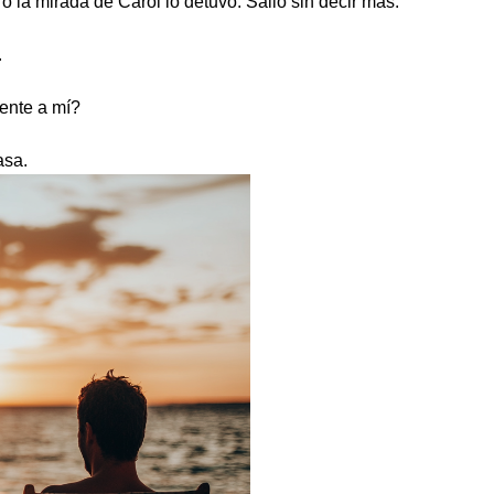
o la mirada de Carol lo detuvo. Salió sin decir más.
.
ente a mí?
asa.