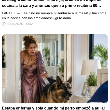
cocina a la cara y anunció que su primo recibiría 80
millones y el 50% de las acciones: “Aprende cuál es tu
PARTE 1 —¡Ese niño no merece ni sentarse a la mesa! ¡Que coma
lugar”. Permanecí en silencio hasta que terminaron de
en la cocina con los empleados!—gritó doña…
firmar; entonces mostré una grabación y alguien llamó a
06/08/2026 15:42
la puerta con varias órdenes judiciales…
Estaba enferma y sola cuando mi perro empezó a aullar