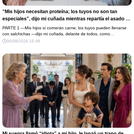
“Mis hijos necesitan proteína; los tuyos no son tan
especiales”, dijo mi cuñada mientras repartía el asado y
hacía llorar a mi hija. Mi esposo me pidió que no armara
PARTE 1 —Mis hijos sí comerán carne; los tuyos pueden llenarse
un escándalo, así que guardé silencio, terminé un pastel
con salchichas —dijo mi cuñada, delante de todos, como…
de boda de 8,000 pesos y coloqué sobre la mesa un
06/08/2026 15:48
documento que podía destruir sus planes familiares.
Mi suegra llamó “idiota” a mi hijo, le lanzó un trapo de