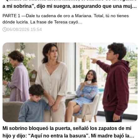
a mi sobrina”, dijo mi suegra, asegurando que una mujer
con las manos marcadas por espinas no merecía 50
PARTE 1 —Dale tu cadena de oro a Mariana. Total, tú no tienes
gramos de oro. Mi esposo guardó silencio, así que
dónde lucirla. La frase de Teresa cayó…
obedecí con calma y le pedí que preparara la fiesta. Ella
06/08/2026 15:54
creyó haber ganado… hasta que proyecté el recibo
completo que había intentado ocultar.
Mi sobrino bloqueó la puerta, señaló los zapatos de mi
hijo y dijo: “Aquí no entra la basura”. Mi madre bajó la