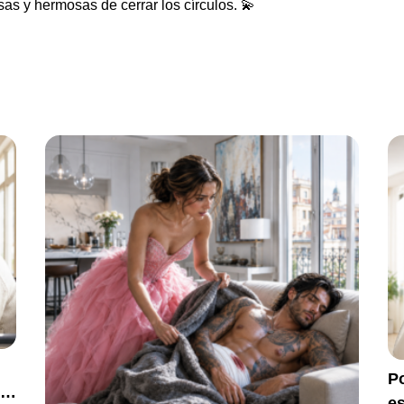
as y hermosas de cerrar los círculos. 💫
Po
na
e