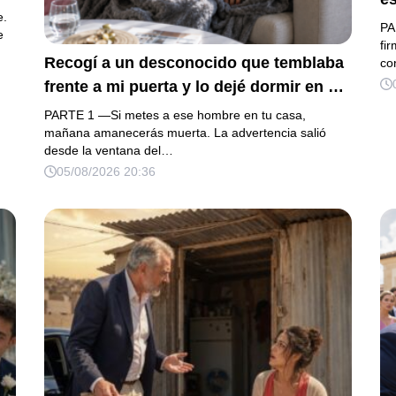
e.
fi
PA
e
lu
fi
Recogí a un desconocido que temblaba
co
mi
os
frente a mi puerta y lo dejé dormir en mi
ap
diminuto departamento, aunque mi
PARTE 1 —Si metes a ese hombre en tu casa,
fr
único familiar me advirtió: “Ese hombre
mañana amanecerás muerta. La advertencia salió
me
desde la ventana del…
no es una víctima”. Le curé una herida
co
05/08/2026 20:36
profunda y me fui a dormir. Al amanecer,
im
él ya no estaba, pero su anillo, 200,000
pesos y varios hombres armados
revelaron una pesadilla inesperada.