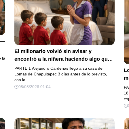
 —
El millonario volvió sin avisar y
 la
encontró a la niñera haciendo algo que
cambió para siempre a sus 3 hijos
PARTE 1 Alejandro Cárdenas llegó a su casa de
Lo
Lomas de Chapultepec 3 días antes de lo previsto,
m
con la…
su
08/08/2026 01:04
PA
q
18
es