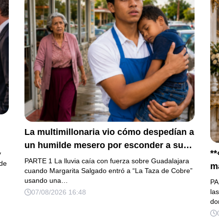
La multimillonaria vio cómo despedían a
un humilde mesero por esconder a su
**
y
hermanito enfermo… pero el verdadero
PARTE 1 La lluvia caía con fuerza sobre Guadalajara
R
 de
m
escándalo estaba a punto de estallar.
cuando Margarita Salgado entró a “La Taza de Cobre”
sa
usando una…
PA
se
la
07/08/2026 16:48
do