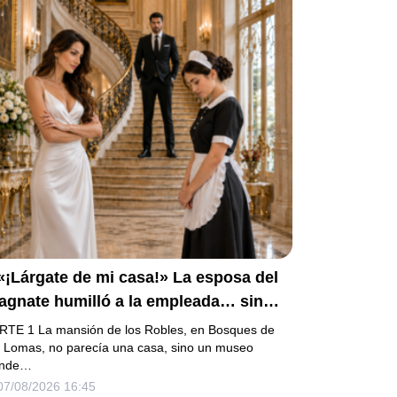
«¡Lárgate de mi casa!» La esposa del
agnate humilló a la empleada… sin
ber que su hijo era la prueba del
RTE 1 La mansión de los Robles, en Bosques de
creto que todos habían enterrado*
s Lomas, no parecía una casa, sino un museo
nde…
07/08/2026 16:45