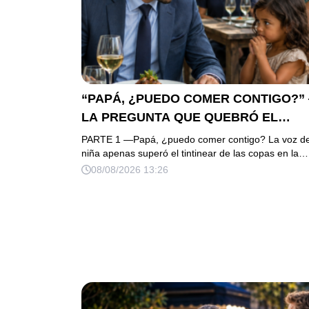
“PAPÁ, ¿PUEDO COMER CONTIGO?”
LA PREGUNTA QUE QUEBRÓ EL
ORGULLO DE UN MILLONARIO
PARTE 1 —Papá, ¿puedo comer contigo? La voz de
niña apenas superó el tintinear de las copas en la…
08/08/2026 13:26