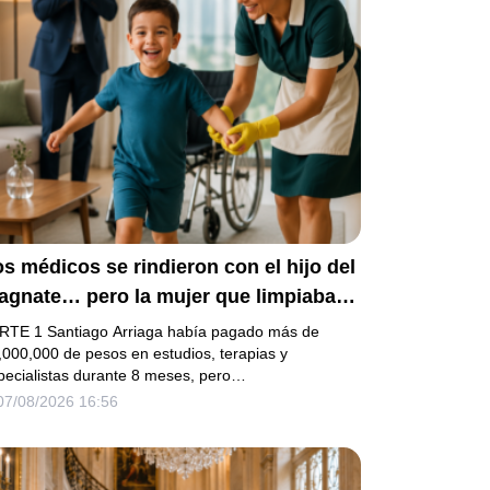
s médicos se rindieron con el hijo del
agnate… pero la mujer que limpiaba
 casa descubrió la verdad que nadie
RTE 1 Santiago Arriaga había pagado más de
uiso escuchar.
,000,000 de pesos en estudios, terapias y
pecialistas durante 8 meses, pero…
07/08/2026 16:56