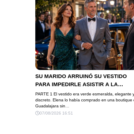
SU MARIDO ARRUINÓ SU VESTIDO
PARA IMPEDIRLE ASISTIR A LA
GALA… PERO ELLA LLEGÓ EN
PARTE 1 El vestido era verde esmeralda, elegante 
LIMUSINA COMO INVITADA DE HONO
discreto. Elena lo había comprado en una boutique
Guadalajara sin…
DEL DUEÑO DE LA EMPRESA
07/08/2026 16:51