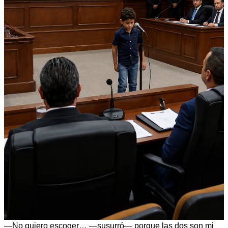
—No quiero escoger… —susurró— porque las dos son mi