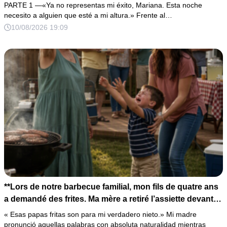
del hombre que él más admiraba, descubrió demasiado
PARTE 1 —«Ya no representas mi éxito, Mariana. Esta noche
tarde que era mi padre.
necesito a alguien que esté a mi altura.» Frente al…
10/08/2026 19:09
**Lors de notre barbecue familial, mon fils de quatre ans
a demandé des frites. Ma mère a retiré l’assiette devant
lui en déclarant : « Celles-ci sont pour mon véritable
« Esas papas fritas son para mi verdadero nieto.» Mi madre
petit-fils. » Tout le monde a éclaté de rire. Sans dire un
pronunció aquellas palabras con absoluta naturalidad mientras