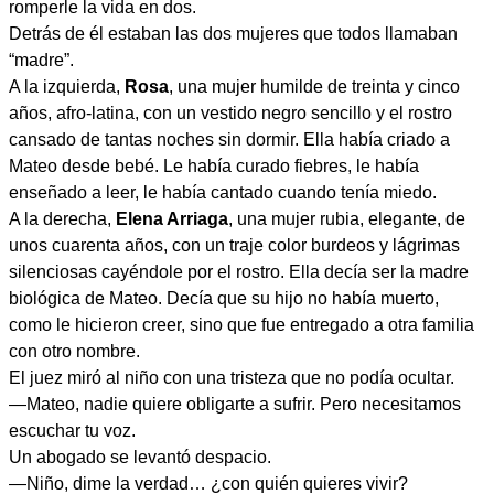
romperle la vida en dos.
Detrás de él estaban las dos mujeres que todos llamaban
“madre”.
A la izquierda,
Rosa
, una mujer humilde de treinta y cinco
años, afro-latina, con un vestido negro sencillo y el rostro
cansado de tantas noches sin dormir. Ella había criado a
Mateo desde bebé. Le había curado fiebres, le había
enseñado a leer, le había cantado cuando tenía miedo.
A la derecha,
Elena Arriaga
, una mujer rubia, elegante, de
unos cuarenta años, con un traje color burdeos y lágrimas
silenciosas cayéndole por el rostro. Ella decía ser la madre
biológica de Mateo. Decía que su hijo no había muerto,
como le hicieron creer, sino que fue entregado a otra familia
con otro nombre.
El juez miró al niño con una tristeza que no podía ocultar.
—Mateo, nadie quiere obligarte a sufrir. Pero necesitamos
escuchar tu voz.
Un abogado se levantó despacio.
—Niño, dime la verdad… ¿con quién quieres vivir?