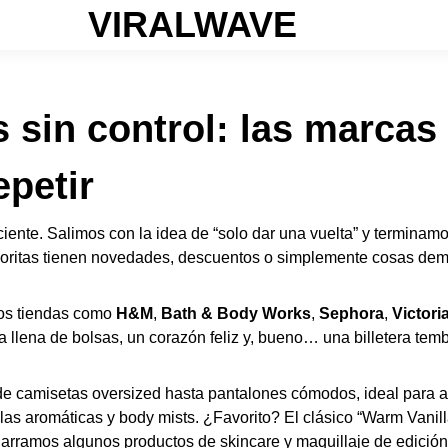
VIRALWAVE
 sin control: las marca
epetir
ciente. Salimos con la idea de “solo dar una vuelta” y terminamo
voritas tienen novedades, descuentos o simplemente cosas de
mos tiendas como
H&M
,
Bath & Body Works
,
Sephora
,
Victori
llena de bolsas, un corazón feliz y, bueno… una billetera tem
sde camisetas oversized hasta pantalones cómodos, ideal para a
elas aromáticas y body mists. ¿Favorito? El clásico “Warm Vanil
arramos algunos productos de skincare y maquillaje de edición 