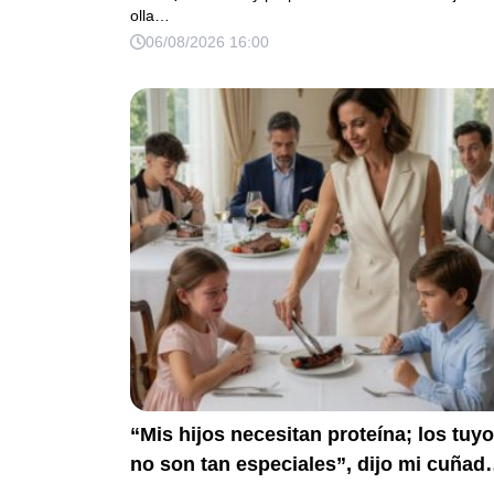
olla…
horas después oliendo al perfume de 
06/08/2026 16:00
amante, seguro de que yo lo perdonarí
Pero yo ya tenía 3 copias de los estad
de cuenta y una carta que podía dejarl
sin el hogar que creía suyo.
“Mis hijos necesitan proteína; los tuy
no son tan especiales”, dijo mi cuñad