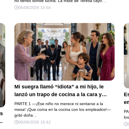
con las manos marcadas por espinas no
no tienes dónde lucirla. La frase de Teresa cayó…
fu
su
06/08/2026 15:54
merecía 50 gramos de oro. Mi esposo
d
a.
guardó silencio, así que obedecí con
añ
os
calma y le pedí que preparara la fiesta.
m
o
Ella creyó haber ganado… hasta que
proyecté el recibo completo que había
intentado ocultar.
Mi suegra llamó “idiota” a mi hijo, le
lanzó un trapo de cocina a la cara y
E
anunció que su primo recibiría 80
em
PARTE 1 —¡Ese niño no merece ni sentarse a la
millones y el 50% de las acciones:
mesa! ¡Que coma en la cocina con los empleados!—
m
PA
os
gritó doña…
“Aprende cuál es tu lugar”. Permanecí
re
lo
a
06/08/2026 15:42
en silencio hasta que terminaron de
“A