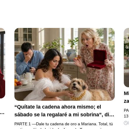
Mi
za
“Quítate la cadena ahora mismo; el
la
PA
sábado se la regalaré a mi sobrina”, dijo
h
13
mi suegra, asegurando que una mujer
na
PARTE 1 —Dale tu cadena de oro a Mariana. Total, tú