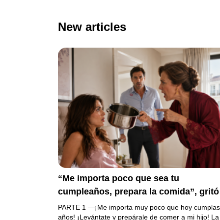
New articles
“Me importa poco que sea tu
cumpleaños, prepara la comida”, gritó
mi suegra antes de lanzar una olla
PARTE 1 —¡Me importa muy poco que hoy cumplas
contra mi cama. Mi esposo regresó
años! ¡Levántate y prepárale de comer a mi hijo! La